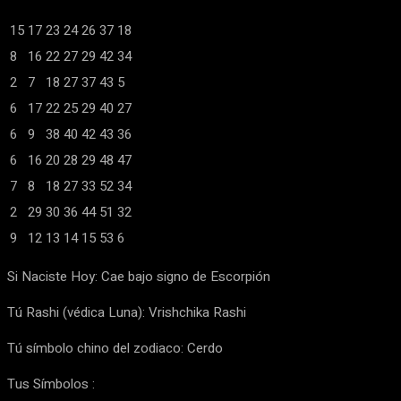
15
17
23
24
26
37
18
8
16
22
27
29
42
34
2
7
18
27
37
43
5
6
17
22
25
29
40
27
6
9
38
40
42
43
36
6
16
20
28
29
48
47
7
8
18
27
33
52
34
2
29
30
36
44
51
32
9
12
13
14
15
53
6
Si Naciste Hoy: Cae bajo signo de Escorpión
Tú Rashi (védica Luna): Vrishchika Rashi
Tú símbolo chino del zodiaco: Cerdo
Tus Símbolos :