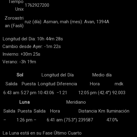
Tiempo
1762927200
Unix
Zoroastri
ruz (día): Asman, mah (mes): Avan, 1394A
an (Fasli)
Longitud del Dia: 10h 44m 28s
Cambio desde Ayer: -1m 22s
Invierno: +30m 25s
Verano: -3h 19m
Sol
Longitud del Día
Medio día
Salida
Puesta
Longitud
Diferencia
Hora
mdk
6:43 am
5:27 pm
10:43:06
−1:21
12:05 pm (42.4°)
92.003
Luna
Meridiano
Salida
Puesta
Salida
Hora
Distancia Km
Iluminación
–
1:26 pm
–
6:41 am
(75.3°)
239587
47.0%
La Luna está en su Fase Último Cuarto