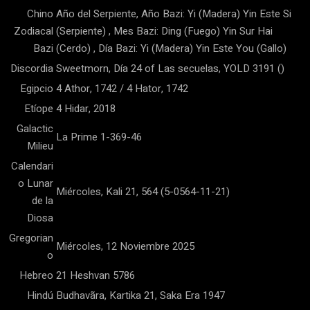
Chino
Año del Serpiente, Año Bazi: Yi (Madera) Yin Este Si
Zodiacal
(Serpiente) , Mes Bazi: Ding (Fuego) Yin Sur Hai
Bazi
(Cerdo) , Día Bazi: Yi (Madera) Yin Este You (Gallo)
Discordia
Sweetmorn, Día 24 of Las secuelas, YOLD 3191 ()
Egipcio
4 Athor, 1742 / 4 Hator, 1742
Etíope
4 Hidar, 2018
Galactic
La Prime 1-369-46
Milieu
Calendari
o Lunar
Miércoles, Kali 21, 564 (5-0564-11-21)
de la
Diosa
Gregorian
Miércoles, 12 Noviembre 2025
o
Hebreo
21 Heshvan 5786
Hindú
Budhavãra, Kartika 21, Saka Era 1947