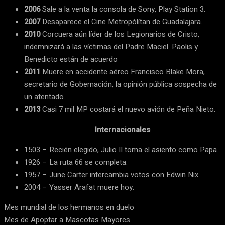
2006
Sale a la venta la consola de Sony, Play Station 3.
2007
Desaparece el Cine Metropólítan de Guadalajara.
2010
Corcuera aún líder de los Legionarios de Cristo,
indemnizará a las víctimas del Padre Maciel. Paolis y
Benedicto están de acuerdo
2011
Muere en accidente aéreo Francisco Blake Mora,
secretario de Gobernación, la opinión pública sospecha de
un atentado.
2013
Casi 7 mil MP costará el nuevo avión de Peña Nieto.
Internacionales
1503 – Recién elegido, Julio II toma el asiento como Papa.
1926 – La ruta 66 se completa.
1957 – June Carter intercambia votos con Edwin Nix.
2004 – Yasser Arafat muere hoy.
Mes mundial de los hermanos en duelo
Mes de Apoptar a Mascotas Mayores