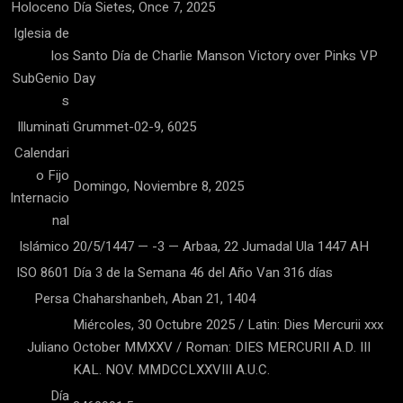
Holoceno
Día Sietes, Once 7, 2025
Iglesia de
los
Santo Día de Charlie Manson Victory over Pinks VP
SubGenio
Day
s
Illuminati
Grummet-02-9, 6025
Calendari
o Fijo
Domingo, Noviembre 8, 2025
Internacio
nal
Islámico
20/5/1447 — -3 — Arbaa, 22 Jumadal Ula 1447 AH
ISO 8601
Día 3 de la Semana 46 del Año Van 316 días
Persa
Chaharshanbeh, Aban 21, 1404
Miércoles, 30 Octubre 2025 / Latin: Dies Mercurii xxx
Juliano
October MMXXV / Roman: DIES MERCURII A.D. III
KAL. NOV. MMDCCLXXVIII A.U.C.
Día