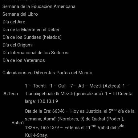
Semana de la Educación Americana
Semana del Libro
Día del Aire
Día de la Muerte en el Deber
Día de los Sundaes (helados)
Día del Origami
Día Internacional de los Solteros
Día de los Veteranos
Calendarios en Diferentes Partes del Mundo
1 – Tochtli 1 – Calli 7 – Atl – Meztli (Azteca): 1 –
Azteca
Tlacaxipehualiztli Meztli (generalizado): 1 – III Cuenta
larga: 13.0.13.1.9
mo
Día de la Era: 66346 – Hoy es Justicia, el 5
día de la
semana, Asmá’ (Nombres, 9) de Qudrat (Poder ),
Bahá’í
mo
do
182BE, 182/13/9 – Este es el 11
Vahid del 2
Kull-i-Shay.