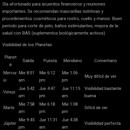
Día afortunado para acuerdos financieros y reuniones
importantes. Se recomiendan mascarillas nutritivas y
procedimientos cosméticos para rostro, cuello y manos. Buen
período para corte de pelo, baños estimulantes, mejora de la
salud con BAS (suplementos biológicamente activos).
Visibilidad de los Planetas
Planet
Salida
Puesta
Meridiano
Comentario
a
Mercur
Mie 8:01
Mie 6:12
Mie 1:06
Muy difícil de ver
io
am
pm
pm
Jue 5:42
Jue 4:47
Jue 11:15
Visibilidad bastante
Venus
am
pm
am
buena
Mie 7:58
Mie 6:18
Mie 1:08
Marte
Difícil de ver
am
pm
pm
Mie 9:45
Jue 11:31
Jue 4:38
Júpiter
Visibilidad perfecta
pm
am
am