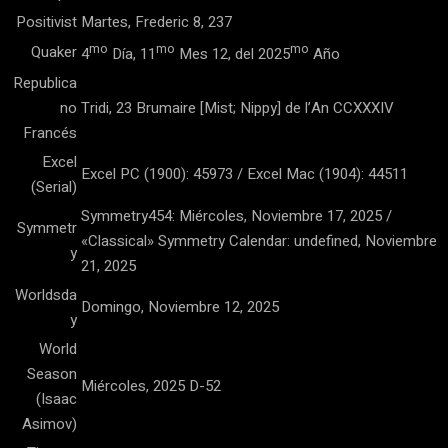
Positivist
Martes, Frederic 8, 237
mo
mo
mo
Quaker
4
Día, 11
Mes 12, del 2025
Año
Republica
no
Tridi, 23 Brumaire [Mist; Nippy] de l’An CCXXXIV
Francés
Excel
Excel PC (1900): 45973 / Excel Mac (1904): 44511
(Serial)
Symmetry454: Miércoles, Noviembre 17, 2025 /
Symmetr
«Classical» Symmetry Calendar: undefined, Noviembre
y
21, 2025
Worldsda
Domingo, Noviembre 12, 2025
y
World
Season
Miércoles, 2025 D-52
(Isaac
Asimov)