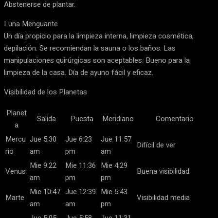
Abstenerse de plantar.
Luna Menguante
Un día propicio para la limpieza interna, limpieza cosmética,
depilación. Se recomiendan la sauna o los baños. Las
manipulaciones quirúrgicas son aceptables. Bueno para la
limpieza de la casa. Día de ayuno fácil y eficaz.
Visibilidad de los Planetas
Planet
Salida
Puesta
Meridiano
Comentario
a
Mercu
Jue 5:30
Jue 6:23
Jue 11:57
Difícil de ver
rio
am
pm
am
Mie 9:22
Mie 11:36
Mie 4:29
Venus
Buena visibilidad
am
pm
pm
Mie 10:47
Jue 12:39
Mie 5:43
Marte
Visibilidad media
am
am
pm