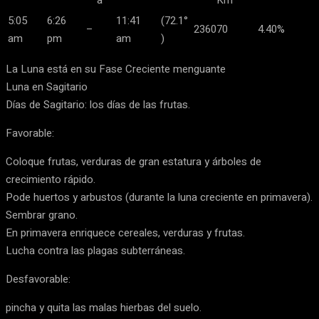
a
Km
5:05
6:26
11:41
(72.1°
–
236070
4.40%
am
pm
am
)
La Luna está en su Fase Creciente menguante
Luna en Sagitario
Días de Sagitario: los días de las frutas.
Favorable:
Coloque frutas, verduras de gran estatura y árboles de
crecimiento rápido.
Pode huertos y arbustos (durante la luna creciente en primavera).
Sembrar grano.
En primavera enriquece cereales, verduras y frutas.
Lucha contra las plagas subterráneas.
Desfavorable:
pincha y quita las malas hierbas del suelo.