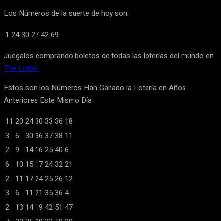
Los Números de la suerte de hoy son:
1
24
30
27
42
69
Juégalos comprando boletos de todas las loterías del mundo en
The Lotter
Estos son los Números Han Ganado la Lotería en Años
Anteriores Este Mismo Día
11
20
24
30
33
36
18
3
6
30
36
37
38
11
2
9
14
16
25
40
6
6
10
15
17
24
32
21
2
11
17
24
25
26
12
3
6
11
21
35
36
4
2
13
14
19
42
51
47