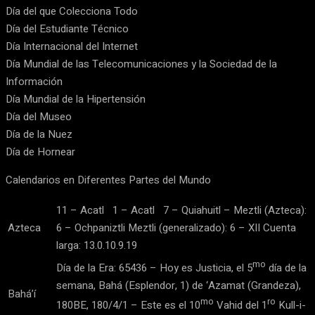
Día del que Colecciona Todo
Día del Estudiante Técnico
Día Internacional del Internet
Día Mundial de las Telecomunicaciones y la Sociedad de la
Información
Día Mundial de la Hipertensión
Día del Museo
Día de la Nuez
Día de Hornear
Calendarios en Diferentes Partes del Mundo
11 – Acatl 1 – Acatl 7 – Quiahuitl – Meztli (Azteca):
Azteca
6 – Ochpaniztli Meztli (generalizado): 6 – XII Cuenta
larga: 13.0.10.9.19
mo
Día de la Era: 65436 – Hoy es Justicia, el 5
día de la
semana, Bahá (Esplendor, 1) de ‘Azamat (Grandeza),
Bahá’í
mo
ro
180BE, 180/4/1 – Este es el 10
Vahid del 1
Kull-i-