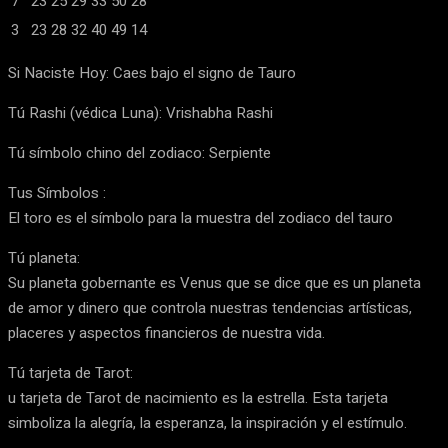
7
23
25
29
33
50
28
3
23
28
32
40
49
14
Si Naciste Hoy: Caes bajo el signo de Tauro
Tú Rashi (védica Luna): Vrishabha Rashi
Tú símbolo chino del zodiaco: Serpiente
Tus Símbolos :
El toro es el símbolo para la muestra del zodiaco del tauro
Tú planeta:
Su planeta gobernante es Venus que se dice que es un planeta
de amor y dinero que controla nuestras tendencias artísticas,
placeres y aspectos financieros de nuestra vida.
Tú tarjeta de Tarot:
u tarjeta de Tarot de nacimiento es la estrella. Esta tarjeta
simboliza la alegría, la esperanza, la inspiración y el estímulo.