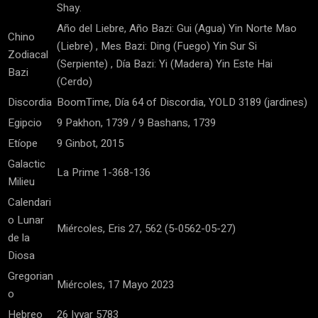
Shay.
Año del Liebre, Año Bazi: Gui (Agua) Yin Norte Mao
Chino
(Liebre) , Mes Bazi: Ding (Fuego) Yin Sur Si
Zodiacal
(Serpiente) , Día Bazi: Yi (Madera) Yin Este Hai
Bazi
(Cerdo)
Discordia
BoomTime, Día 64 of Discordia, YOLD 3189 (jardines)
Egipcio
9 Pakhon, 1739 / 9 Bashans, 1739
Etíope
9 Ginbot, 2015
Galactic
La Prime 1-368-136
Milieu
Calendari
o Lunar
Miércoles, Eris 27, 562 (5-0562-05-27)
de la
Diosa
Gregorian
Miércoles, 17 Mayo 2023
o
Hebreo
26 Iyyar 5783