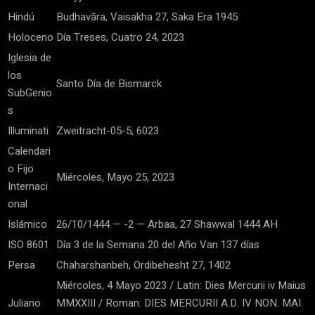
Hindú
Budhavãra, Vaisakha 27, Saka Era 1945
Holoceno
Día Treses, Cuatro 24, 2023
Iglesia de
los
Santo Día de Bismarck
SubGenio
s
Illuminati
Zweitracht-05-5, 6023
Calendari
o Fijo
Miércoles, Mayo 25, 2023
Internaci
onal
Islámico
26/10/1444 — -2 — Arbaa, 27 Shawwal 1444 AH
ISO 8601
Día 3 de la Semana 20 del Año Van 137 días
Persa
Chaharshanbeh, Ordibehesht 27, 1402
Miércoles, 4 Mayo 2023 / Latin: Dies Mercurii iv Maius
Juliano
MMXXIII / Roman: DIES MERCURII A.D. IV NON. MAI.