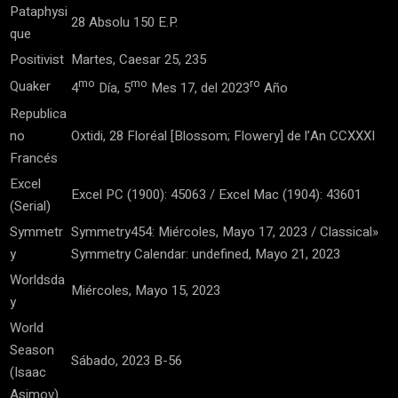
Pataphysi
28 Absolu 150 E.P.
que
Positivist
Martes, Caesar 25, 235
mo
mo
ro
Quaker
4
Día, 5
Mes 17, del 2023
Año
Republica
no
Oxtidi, 28 Floréal [Blossom; Flowery] de l’An CCXXXI
Francés
Excel
Excel PC (1900): 45063 / Excel Mac (1904): 43601
(Serial)
Symmetr
Symmetry454: Miércoles, Mayo 17, 2023 / Classical»
y
Symmetry Calendar: undefined, Mayo 21, 2023
Worldsda
Miércoles, Mayo 15, 2023
y
World
Season
Sábado, 2023 B-56
(Isaac
Asimov)