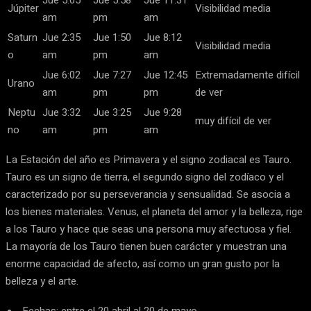
Jue 5:05
Jue 5:58
Jue 11:31
Júpiter
Visibilidad media
am
pm
am
Saturn
Jue 2:35
Jue 1:50
Jue 8:12
Visibilidad media
o
am
pm
am
Jue 6:02
Jue 7:27
Jue 12:45
Extremadamente difícil
Urano
am
pm
pm
de ver
Neptu
Jue 3:32
Jue 3:25
Jue 9:28
muy difícil de ver
no
am
pm
am
La Estación del año es Primavera y el signo zodiacal es Tauro.
Tauro es un signo de tierra, el segundo signo del zodíaco y el
caracterizado por su perseverancia y sensualidad. Se asocia a
los bienes materiales. Venus, el planeta del amor y la belleza, rige
a los Tauro y hace que seas una persona muy afectuosa y fiel.
La mayoría de los Tauro tienen buen carácter y muestran una
enorme capacidad de afecto, así como un gran gusto por la
belleza y el arte.