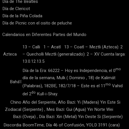
Día de The Beatles
Día de Clericot
Día de la Piña Colada
Día de Picnic con el osito de peluche
Calendarios en Diferentes Partes del Mundo
13 – Calli 1 – Acatl 13 – Coatl – Meztli (Azteca): 2
Azteca
– Quecholli Meztli (generalizado): 2 – XV Cuenta larga:
13.0.12.13.5
mo
Día de la Era: 66222 – Hoy es Independencia, el 0
día de la semana, Mulk ( Dominio , 18) de Kalimát
Bahá’í
mo
(Palabras), 182BE, 182/7/18 – Este es el 11
Vahid
do
del 2
Kull-i-Shay.
Chino
Año del Serpiente, Año Bazi: Yi (Madera) Yin Este Si
Zodiacal
(Serpiente) , Mes Bazi: Gui (Agua) Yin Norte Wei
Bazi
(Oveja) , Día Bazi: Xin (Metal) Yin Oeste Si (Serpiente)
Discordia
BoomTime, Día 46 of Confusión, YOLD 3191 (cara)