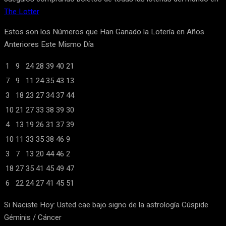
The Lotter
Estos son los Números que Han Ganado la Lotería en Años
Anteriores Este Mismo Día
1
9
24
28
39
40
21
7
9
11
24
35
43
13
3
18
23
27
34
37
44
10
21
27
33
38
39
30
4
13
19
26
31
37
39
10
11
33
35
38
46
9
3
7
13
20
44
46
2
18
27
35
41
45
49
47
6
22
24
27
41
45
51
Si Naciste Hoy: Usted cae bajo signo de la astrología Cúspide
Géminis / Cáncer