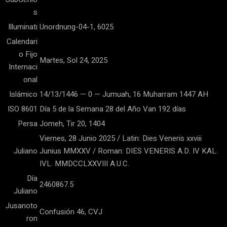
s
Illuminati
Unordnung-04-1, 6025
Calendari
o Fijo
Martes, Sol 24, 2025
Internaci
onal
Islámico
14/13/1446 — 0 — Jumuah, 16 Muharram 1447 AH
ISO 8601
Día 5 de la Semana 28 del Año Van 192 días
Persa
Jomeh, Tir 20, 1404
Viernes, 28 Junio 2025 / Latin: Dies Veneris xxviii
Juliano
Junius MMXXV / Roman: DIES VENERIS A.D. IV KAL.
IVL. MMDCCLXXVIII A.U.C.
Día
2460867.5
Juliano
Jusanoto
Confusión 46, CVJ
ron