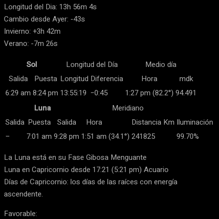
Longitud del Dia: 13h 56m 4s
Cambio desde Ayer: -43s
Invierno: +3h 42m
Verano: -7m 26s
Sol
Longitud del Día
Medio día
Salida
Puesta
Longitud
Diferencia
Hora
mdk
6:29 am
8:24 pm
13:55:19
−0:45
1:27 pm (82.2°)
94.491
Luna
Meridiano
Salida
Puesta
Salida
Hora
Distancia Km
Iluminación
–
7:01 am
9:28 pm
1:51 am
(34.1°)
241825
99.70%
La Luna está en su Fase Gibosa Menguante
Luna en Capricornio desde 17:21 (5:21 pm) Acuario
Días de Capricornio: los días de las raíces con energía
ascendente.
Favorable: