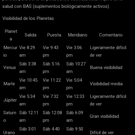
salud con BAS (suplementos biológicamente activos).
Visibilidad de los Planetas
Planet
Salida
Puesta
Meridiano
Comentario
a
Mercur
Vie 8:29
Vie 9:43
Vie 3:06
Ligeramente difícil
io
am
pm
pm
de ver
Sáb 3:38
Sáb 5:16
Sáb 10:27
Venus
Buena visibilidad
am
pm
am
Vie 10:45
Vie 11:22
Vie 5:04
Marte
Visibilidad media
am
pm
pm
Vie 5:34
Vie 7:32
Vie 12:33
Ligeramente difícil
Júpiter
am
pm
pm
de ver
Saturn
Sáb 12:11
Sáb 12:08
Sáb 6:09
Gran visibilidad
o
am
pm
am
Sáb 3:01
Sáb 4:40
Sáb 9:50
Urano
Difícil de ver