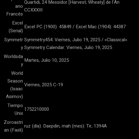
Quartidi, 24 Messidor [Harvest; Wheaty] de l’An
ano
CCXXXIII
Francés
Excel
Excel PC (1900): 45849 / Excel Mac (1904): 44387
(Serial)
Symmetr
Symmetry454: Viernes, Julio 19, 2025 / «Classical»
y
Symmetry Calendar: Viernes, Julio 19, 2025
Worldsda
Martes, Julio 10, 2025
y
World
Season
Viernes, 2025 C-19
(Isaac
Asimov)
Tiempo
1752210000
Unix
Zoroastri
ruz (día): Daepdin, mah (mes): Tir, 1394A
an (Fasli)