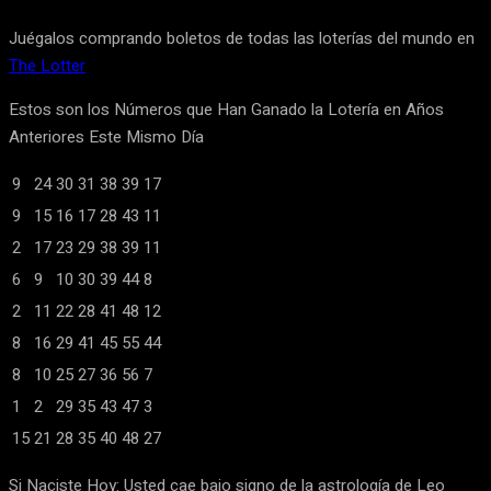
Juégalos comprando boletos de todas las loterías del mundo en
The Lotter
Estos son los Números que Han Ganado la Lotería en Años
Anteriores Este Mismo Día
9
24
30
31
38
39
17
9
15
16
17
28
43
11
2
17
23
29
38
39
11
6
9
10
30
39
44
8
2
11
22
28
41
48
12
8
16
29
41
45
55
44
8
10
25
27
36
56
7
1
2
29
35
43
47
3
15
21
28
35
40
48
27
Si Naciste Hoy: Usted cae bajo signo de la astrología de Leo