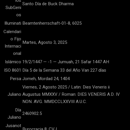
los
Santo Día de Buck Dharma
SubGeni
os
Illuminati
Beamtenherrschaft-01-8, 6025
Calendari
o Fijo
Martes, Agosto 3, 2025
Internaci
onal
Islámico
19/2/1447 — -1 — Jumuah, 21 Safar 1447 AH
ISO 8601
Día 5 de la Semana 33 del Año Van 227 días
Persa
Jomeh, Mordad 24, 1404
Viernes, 2 Agosto 2025 / Latin: Dies Veneris ii
Juliano
Augustus MMXXV / Roman: DIES VENERIS A.D. IV
NON. AVG. MMDCCLXXVIII A.U.C.
Día
2460902.5
Juliano
Jusanot
Burocracia 8, CVJ