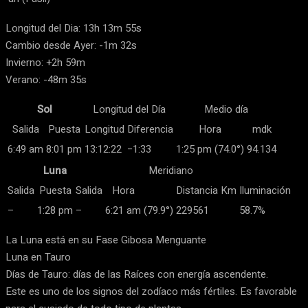
Longitud del Dia: 13h 13m 55s
Cambio desde Ayer: -1m 32s
Invierno: +2h 59m
Verano: -48m 35s
Sol
Longitud del Día
Medio día
Salida
Puesta
Longitud
Diferencia
Hora
mdk
6:49 am
8:01 pm
13:12:22
−1:33
1:25 pm (74.0°)
94.134
Luna
Meridiano
Salida
Puesta
Salida
Hora
Distancia Km
Iluminación
–
1:28 pm
–
6:21 am
(79.9°)
229561
58.7%
La Luna está en su Fase Gibosa Menguante
Luna en Tauro
Días de Tauro: días de las Raíces con energía ascendente.
Este es uno de los signos del zodíaco más fértiles. Es favorable