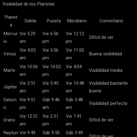
Visibilidad de los Planetas
Planet
Salida
Puesta
Meridiano
Comentario
a
Mercur
Vie 5:29
Vie 6:56
Vie 12:12
Difícil de ver
io
am
pm
pm
Vie 4:05
Vie 5:56
Vie 11:00
Venus
Buena visibilidad
am
pm
am
Vie 10:06
Vie 10:02
Vie 4:04
Marte
Visibilidad media
am
pm
pm
Vie 3:51
Vie 5:45
Vie 10:48
Visibilidad bastante
Júpiter
am
pm
am
buena
Saturn
Vie 9:51
Sáb 9:46
Sáb 3:48
Visibilidad perfecta
o
pm
am
am
Vie 12:51
Vie 2:31
Vie 7:41
Urano
Difícil de ver
am
pm
am
Neptun
Vie 9:49
Sáb 9:50
Sáb 3:49
Difícil de ver