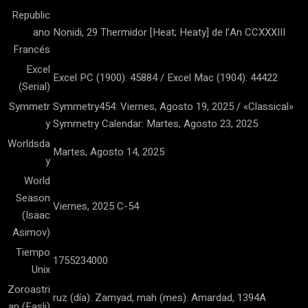
Republic
ano
Nonidi, 29 Thermidor [Heat; Heaty] de l’An CCXXXIII
Francés
Excel
Excel PC (1900): 45884 / Excel Mac (1904): 44422
(Serial)
Symmetr
Symmetry454: Viernes, Agosto 19, 2025 / «Classical»
y
Symmetry Calendar: Martes, Agosto 23, 2025
Worldsda
Martes, Agosto 14, 2025
y
World
Season
Viernes, 2025 C-54
(Isaac
Asimov)
Tiempo
1755234000
Unix
Zoroastri
ruz (día): Zamyad, mah (mes): Amardad, 1394A
an (Fasli)