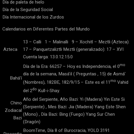
Día de paleta de hielo
Día de la Seguridad Social
Día Internacional de los Zurdos
Calendarios en Diferentes Partes del Mundo
13 – Calli 1 – Malinalli 9 – Xochitl – Meztli (Azteca):
Azteca
17 – Panquetzaliztli Meztli (generalizado): 17 – XVI
Cuenta larga: 13.0.12.15.0
mo
Día de la Era: 66257 – Hoy es Independencia, el 0
día de la semana, Masá’il ( Preguntas , 15) de Asmá’
Bahá’í
mo
(Nombres), 182BE, 182/9/15 – Este es el 11
Vahid
do
del 2
Kull-i-Shay.
Año del Serpiente, Año Bazi: Yi (Madera) Yin Este Si
Chino
(Serpiente) , Mes Bazi: Jia (Madera) Yang Este Shen
Zodiacal
(Mono) , Día Bazi: Bing (Fuego) Yang Sur Chen
Bazi
(Dragón)
BoomTime, Día 8 of Burocracia, YOLD 3191