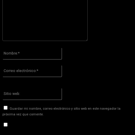
Por favor ingrese su comentario!
Nombre:*
Por favor ingrese su nombre aquí
Correo
electrónico:*
¡Has introducido una dirección de correo electrónico incorrecta!
Por favor ingrese su dirección de correo electrónico aquí
Sitio
web:
Guardar mi nombre, correo electrónico y sitio web en este navegador la
próxima vez que comente.
Recibir un correo electrónico con los siguientes comentarios a
esta entrada.