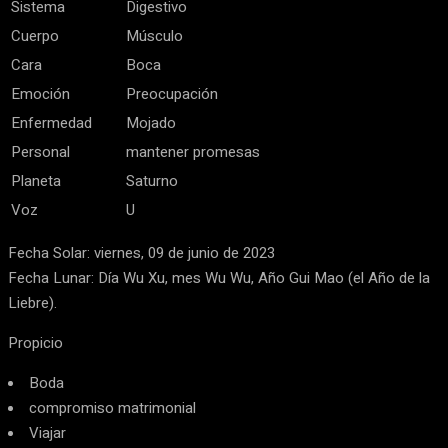
Sistema
Digestivo
Cuerpo
Músculo
Cara
Boca
Emoción
Preocupación
Enfermedad
Mojado
Personal
mantener promesas
Planeta
Saturno
Voz
U
Fecha Solar: viernes, 09 de junio de 2023
Fecha Lunar: Día Wu Xu, mes Wu Wu, Año Gui Mao (el Año de la
Liebre).
Propicio
Boda
compromiso matrimonial
Viajar