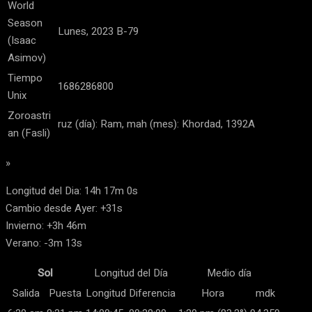
World
Season
Lunes, 2023 B-79
(Isaac
Asimov)
Tiempo
1686286800
Unix
Zoroastri
ruz (día): Ram, mah (mes): Khordad, 1392A
an (Fasli)
»
Longitud del Dia: 14h 17m 0s
Cambio desde Ayer: +31s
Invierno: +3h 46m
Verano: -3m 13s
Sol
Longitud del Día
Medio día
Salida
Puesta
Longitud
Diferencia
Hora
mdk