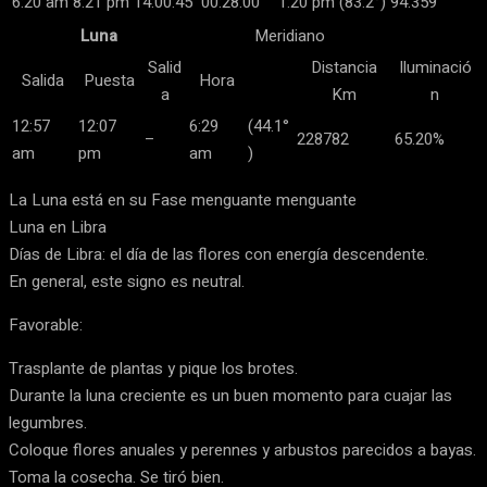
6:20 am
8:21 pm
14:00:45
00:28:00
1:20 pm (83.2°)
94.359
Luna
Meridiano
Salid
Distancia
Iluminació
Salida
Puesta
Hora
a
Km
n
12:57
12:07
6:29
(44.1°
–
228782
65.20%
am
pm
am
)
La Luna está en su Fase menguante menguante
Luna en Libra
Días de Libra: el día de las flores con energía descendente.
En general, este signo es neutral.
Favorable:
Trasplante de plantas y pique los brotes.
Durante la luna creciente es un buen momento para cuajar las
legumbres.
Coloque flores anuales y perennes y arbustos parecidos a bayas.
Toma la cosecha. Se tiró bien.