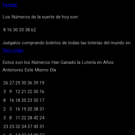
Fechas
Los Números de la suerte de hoy son:
8
16
30
33
38
62
Juégalos comprando boletos de todas las loterías del mundo en
The Lotter
Estos son los Números Han Ganado la Lotería en Años
Anteriores Este Mismo Día
26
27
29
30
36
39
19
3
9
12
21
22
30
16
8
16
18
20
23
30
17
2
3
16
19
20
38
31
3
8
11
22
28
42
24
23
25
32
34
37
43
31