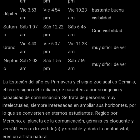
am
pm
pm
Vie 3:53
Vie 4:54
Vie 10:23
bastante buena
Júpiter
am
pm
am
visibilidad
Saturn
Sáb 1:07
Sáb 12:22
Sáb 6:45
Gran visibilidad
o
am
pm
am
Vie 4:40
Vie 6:07
Vie 11:23
Urano
muy difícil de ver
am
pm
am
Neptun
Sáb 2:03
Sáb 1:56
Sáb 7:59
muy difícil de ver
o
am
pm
am
La Estación del año es Primavera y el signo zodiacal es Géminis,
el tercer signo del zodíaco, se caracteriza por su ingenio y
capacidad de comunicación. Se trata de personas muy
intelectuales, siempre interesadas en ampliar sus horizontes, por
lo que se convierten en eternos estudiantes. Regido por
Mercurio, el planeta de la comunicación, géminis es elocuente y
versátil. Eres extrovertido(a) y sociable y, dada tu actitud vital,
eres un artista natural.