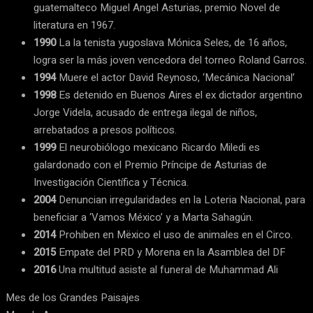
guatemalteco Miguel Angel Asturias, premio Novel de
literatura en 1967.
1990
La la tenista yugoslava Mónica Seles, de 16 años,
logra ser la más joven vencedora del torneo Roland Garros.
1994
Muere el actor David Reynoso, ‘Mecánica Nacional’
1998
Es detenido en Buenos Aires el ex dictador argentino
Jorge Videla, acusado de entrega ilegal de niños,
arrebatados a presos políticos.
1999
El neurobiólogo mexicano Ricardo Miledi es
galardonado con el Premio Príncipe de Asturias de
Investigación Científica y Técnica.
2004
Denuncian irregularidades en la Loteria Nacional, para
beneficiar a ‘Vamos México’ y a Marta Sahagún.
2014
Prohiben en Mëxico el uso de animales en el Circo.
2015
Empate del PRD y Morena en la Asamblea del DF
2016
Una multitud asiste al funeral de Muhammad Ali
Mes de los Grandes Paisajes