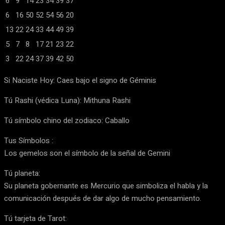
6
9
14
23
34
39
37
6
16
50
52
54
56
20
13
22
24
33
44
49
39
5
7
8
17
21
23
22
3
22
24
37
39
42
50
Si Naciste Hoy: Caes bajo el signo de Géminis
Tú Rashi (védica Luna): Mithuna Rashi
Tú símbolo chino del zodiaco: Caballo
Tus Símbolos :
Los gemelos son el símbolo de la señal de Gemini
Tú planeta:
Su planeta gobernante es Mercurio que simboliza el habla y la
comunicación después de dar algo de mucho pensamiento.
Tú tarjeta de Tarot: