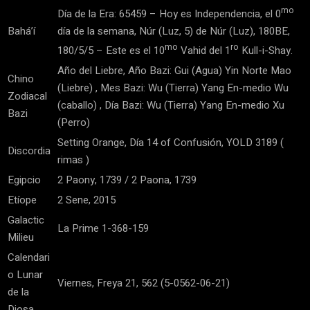
mo
Día de la Era: 65459 – Hoy es Independencia, el 0
Bahá’í
día de la semana, Núr (Luz, 5) de Núr (Luz), 180BE,
mo
ro
180/5/5 – Este es el 10
Vahid del 1
Kull-i-Shay.
Año del Liebre, Año Bazi: Gui (Agua) Yin Norte Mao
Chino
(Liebre) , Mes Bazi: Wu (Tierra) Yang En-medio Wu
Zodiacal
(caballo) , Día Bazi: Wu (Tierra) Yang En-medio Xu
Bazi
(Perro)
Setting Orange, Día 14 of Confusión, YOLD 3189 (
Discordia
rimas )
Egipcio
2 Paony, 1739 / 2 Paona, 1739
Etíope
2 Sene, 2015
Galactic
La Prime 1-368-159
Milieu
Calendari
o Lunar
Viernes, Freya 21, 562 (5-0562-06-21)
de la
Diosa