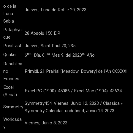
o de la
Jueves, Luna de Roble 20, 2023
Luna
Sabia
Pataphysi
28 Absolu 150 E.P.
que
Positivist
Jueves, Saint Paul 20, 235
mo
mo
ro
Quaker
6
Día, 6
Mes 9, del 2023
Año
Republica
no
Primidi, 21 Prairial [Meadow; Bowery] de l’An CCXXXI
Francés
Excel
Excel PC (1900): 45086 / Excel Mac (1904): 43624
(Serial)
Symmetry454: Viernes, Junio 12, 2023 / Classical»
Symmetry
Symmetry Calendar: undefined, Junio 14, 2023
Worldsda
Viernes, Junio 8, 2023
y