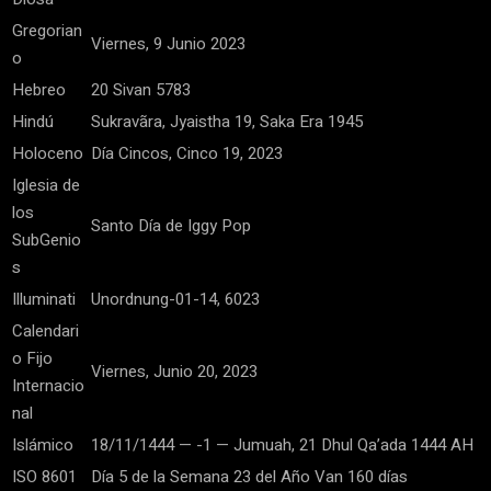
Gregorian
Viernes, 9 Junio 2023
o
Hebreo
20 Sivan 5783
Hindú
Sukravãra, Jyaistha 19, Saka Era 1945
Holoceno
Día Cincos, Cinco 19, 2023
Iglesia de
los
Santo Día de Iggy Pop
SubGenio
s
Illuminati
Unordnung-01-14, 6023
Calendari
o Fijo
Viernes, Junio 20, 2023
Internacio
nal
Islámico
18/11/1444 — -1 — Jumuah, 21 Dhul Qa’ada 1444 AH
ISO 8601
Día 5 de la Semana 23 del Año Van 160 días