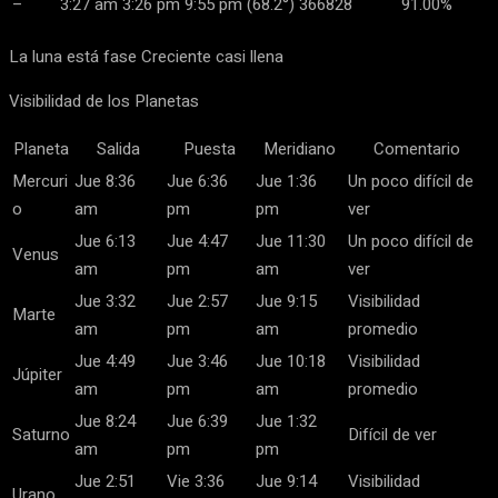
–
3:27 am
3:26 pm
9:55 pm
(68.2°)
366828
91.00%
La luna está fase Creciente casi llena
Visibilidad de los Planetas
Planeta
Salida
Puesta
Meridiano
Comentario
Mercuri
Jue 8:36
Jue 6:36
Jue 1:36
Un poco difícil de
o
am
pm
pm
ver
Jue 6:13
Jue 4:47
Jue 11:30
Un poco difícil de
Venus
am
pm
am
ver
Jue 3:32
Jue 2:57
Jue 9:15
Visibilidad
Marte
am
pm
am
promedio
Jue 4:49
Jue 3:46
Jue 10:18
Visibilidad
Júpiter
am
pm
am
promedio
Jue 8:24
Jue 6:39
Jue 1:32
Saturno
Difícil de ver
am
pm
pm
Jue 2:51
Vie 3:36
Jue 9:14
Visibilidad
Urano