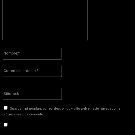
Por favor ingrese su comentario!
Nombre:*
Por favor ingrese su nombre aquí
Correo
electrónico:*
¡Has introducido una dirección de correo electrónico incorrecta!
Por favor ingrese su dirección de correo electrónico aquí
Sitio
web:
Guardar mi nombre, correo electrónico y sitio web en este navegador la
próxima vez que comente.
Recibir un correo electrónico con los siguientes comentarios a
esta entrada.