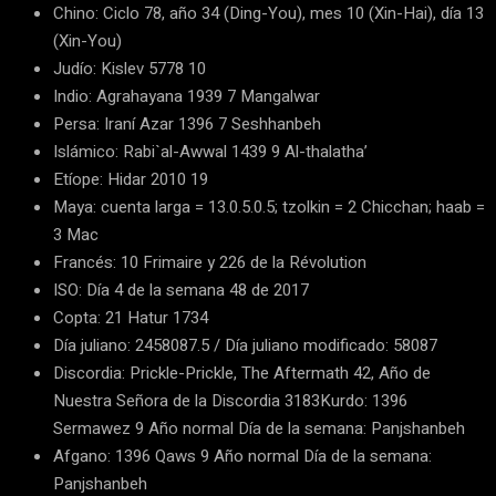
Chino: Ciclo 78, año 34 (Ding-You), mes 10 (Xin-Hai), día 13
(Xin-You)
Judío: Kislev 5778 10
Indio: Agrahayana 1939 7 Mangalwar
Persa: Iraní Azar 1396 7 Seshhanbeh
Islámico: Rabi`al-Awwal 1439 9 Al-thalatha’
Etíope: Hidar 2010 19
Maya: cuenta larga = 13.0.5.0.5; tzolkin = 2 Chicchan; haab =
3 Mac
Francés: 10 Frimaire y 226 de la Révolution
ISO: Día 4 de la semana 48 de 2017
Copta: 21 Hatur 1734
Día juliano: 2458087.5 / Día juliano modificado: 58087
Discordia: Prickle-Prickle, The Aftermath 42, Año de
Nuestra Señora de la Discordia 3183Kurdo: 1396
Sermawez 9 Año normal Día de la semana: Panjshanbeh
Afgano: 1396 Qaws 9 Año normal Día de la semana:
Panjshanbeh