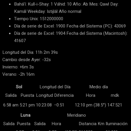
Bahá’í: Kull-i-Shay: 1 Váhid: 10 Año: Ab Mes: Qawl Day:
Kamál Weekday: Istijlál Año normal
Tiempo Unix: 1512000000
Día de serie de Excel: 1900 Fecha del Sistema (PC): 43069
Día de serie de Excel: 1904 Fecha del Sistema (Macintosh):
41607
Longitud del Dia: 11h 2m 39s
Cambio desde Ayer: -32s
Invierno: +6m 3s
Verano: -2h 16m
Sol
Longitud del Día
Medio día
Salida
Puesta
Longitud
Diferencia
Hora
mdk
6:58 am
5:21 pm
10:23:08
−0:51
12:10 pm (38.5°)
147.521
Luna
Meridiano
Salida
Puesta
Salida
Hora
Distancia Km
Iluminación