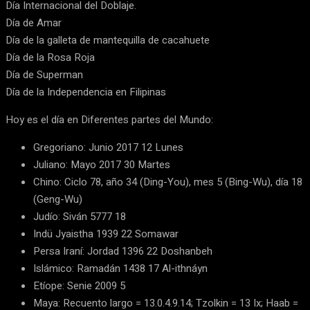
Día Internacional del Doblaje.
Día de Amar
Día de la galleta de mantequilla de cacahuete
Día de la Rosa Roja
Día de Superman
Día de la Independencia en Filipinas
Hoy es el día en Diferentes partes del Mundo:
Gregoriano: Junio 2017 12 Lunes
Juliano: Mayo 2017 30 Martes
Chino: Ciclo 78, año 34 (Ding-You), mes 5 (Bing-Wu), día 18
(Geng-Wu)
Judío: Siván 5777 18
Indü Jyaistha 1939 22 Somawar
Persa Iraní: Jordad 1396 22 Doshanbeh
Islámico: Ramadán 1438 17 Al-ithnáyn
Etíope: Senie 2009 5
Maya: Recuento largo = 13.0.4.9.14; Tzolkin = 13 Ix; Haab =