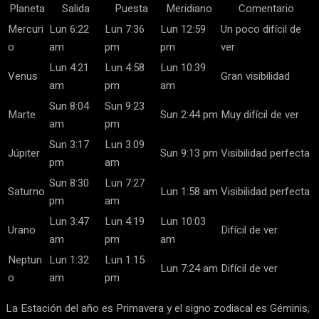
Planeta
Salida
Puesta
Meridiano
Comentario
Mercuri
Lun 6:22
Lun 7:36
Lun 12:59
Un poco difícil de
o
am
pm
pm
ver
Lun 4:21
Lun 4:58
Lun 10:39
Venus
Gran visibilidad
am
pm
am
Sun 8:04
Sun 9:23
Marte
Sun 2:44 pm
Muy difícil de ver
am
pm
Sun 3:17
Lun 3:09
Júpiter
Sun 9:13 pm
Visibilidad perfecta
pm
am
Sun 8:30
Lun 7:27
Saturno
Lun 1:58 am
Visibilidad perfecta
pm
am
Lun 3:47
Lun 4:19
Lun 10:03
Urano
Difícil de ver
am
pm
am
Neptun
Lun 1:32
Lun 1:15
Lun 7:24 am
Difícil de ver
o
am
pm
La Estación del año es Primavera y el signo zodiacal es Géminis,