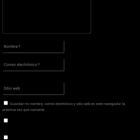
Por favor ingrese su comentario!
Nombre:*
Por favor ingrese su nombre aquí
Correo
electrónico:*
¡Has introducido una dirección de correo electrónico incorrecta!
Por favor ingrese su dirección de correo electrónico aquí
Sitio
web:
Guardar mi nombre, correo electrónico y sitio web en este navegador la
próxima vez que comente.
Recibir un correo electrónico con los siguientes comentarios a
esta entrada.
Recibir un correo electrónico con cada nueva entrada.