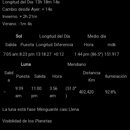
Longitud del Dia: 13h 18m 14s
Cambio desde Ayer: + 14s
Invierno: + 2h 21m
Verano: -1m 4s
Sol
Longitud del Día
Medio día
Salida
Puesta
Longitud
Diferencia
Hora
mdk
7:05 am
8:23 pm
13:18:27
+0:12
1:44 pm (86.5°)
151.917
Luna
Meridiano
Salid
Distancia
Puesta
Salida
Hora
Iluminación
a
Km
9:39
11:00
3:56
(51.0°
–
402,420
92.8%
am
pm
am
)
La luna está fase Menguante casi Llena
Visibilidad de los Planetas