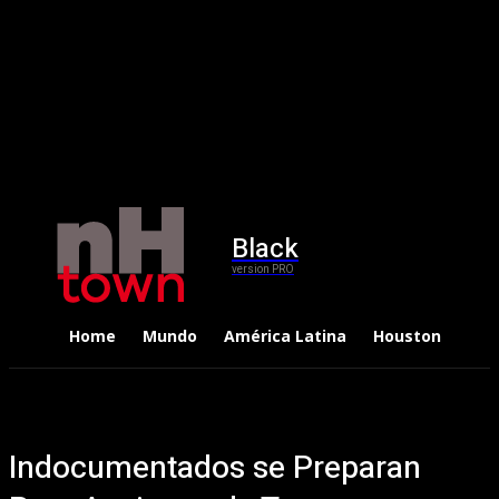
Black
version PRO
Home
Mundo
América Latina
Houston
Dep
Indocumentados se Preparan