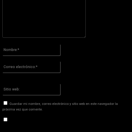
Por favor ingrese su comentario!
Nombre:*
Por favor ingrese su nombre aquí
Correo
electrónico:*
¡Has introducido una dirección de correo electrónico incorrecta!
Por favor ingrese su dirección de correo electrónico aquí
Sitio
web:
Guardar mi nombre, correo electrónico y sitio web en este navegador la
próxima vez que comente.
Recibir un correo electrónico con los siguientes comentarios a
esta entrada.