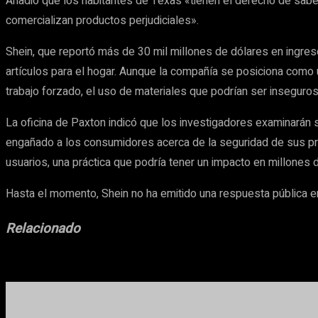
Añadió que los habitantes de Texas «tienen el derecho de saber
comercializan productos perjudiciales».
Shein, que reportó más de 30 mil millones de dólares en ingreso
artículos para el hogar. Aunque la compañía se posiciona como 
trabajo forzado, el uso de materiales que podrían ser inseguros 
La oficina de Paxton indicó que los investigadores examinarán 
engañado a los consumidores acerca de la seguridad de sus pr
usuarios, una práctica que podría tener un impacto en millone
Hasta el momento, Shein no ha emitido una respuesta pública en
Relacionado