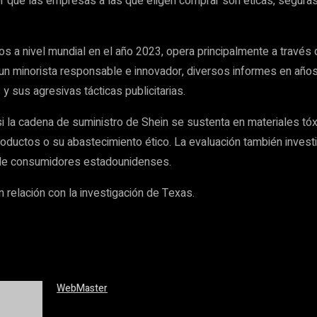
 que las empresas a las que eligen comprar son éticas, seguras,
s a nivel mundial en el año 2023, opera principalmente a través 
un minorista responsable e innovador, diversos informes en años
y sus agresivas tácticas publicitarias.
si la cadena de suministro de Shein se sustenta en materiales t
oductos o su abastecimiento ético. La evaluación también inves
s de consumidores estadounidenses.
 relación con la investigación de Texas.
WebMaster