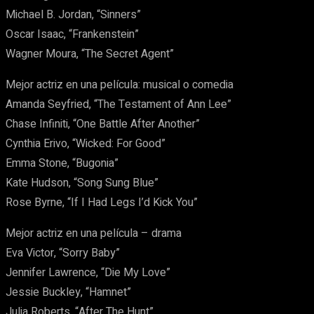
Michael B. Jordan, “Sinners”
Oscar Isaac, “Frankenstein”
Wagner Moura, “The Secret Agent”
Mejor actriz en una película: musical o comedia
Amanda Seyfried, “The Testament of Ann Lee”
Chase Infiniti, “One Battle After Another”
Cynthia Erivo, “Wicked: For Good”
Emma Stone, “Bugonia”
Kate Hudson, “Song Sung Blue”
Rose Byrne, “If I Had Legs I’d Kick You”
Mejor actriz en una película – drama
Eva Victor, “Sorry Baby”
Jennifer Lawrence, “Die My Love”
Jessie Buckley, “Hamnet”
Julia Roberts, “After The Hunt”