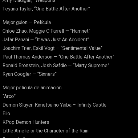
Amy Madigan, “Weapons”
Teyana Taylor, “One Battle After Another”
Mejor guion — Película
Chloe Zhao, Maggie O’Farrell — “Hamnet”
Jafar Panahi — “It was Just An Accident”
Joachim Trier, Eskil Vogt — “Sentimental Value”
Paul Thomas Anderson — “One Battle After Another”
Ronald Bronstein, Josh Safdie — “Marty Supreme”
Ryan Coogler — “Sinners”
Mejor película de animación
“Arco”
Demon Slayer: Kimetsu no Yaiba – Infinity Castle
Elio
KPop Demon Hunters
Little Amelie or the Character of the Rain