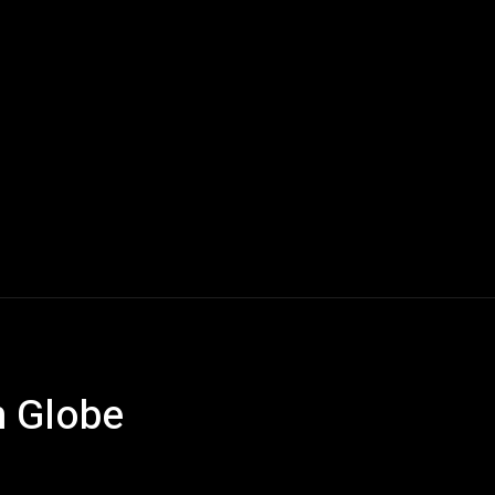
Mundo
América Latina
Houston
Deportes
V
n Globe