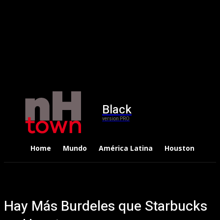
Black
version PRO
Home
Mundo
América Latina
Houston
Dep
Hay Más Burdeles que Starbucks