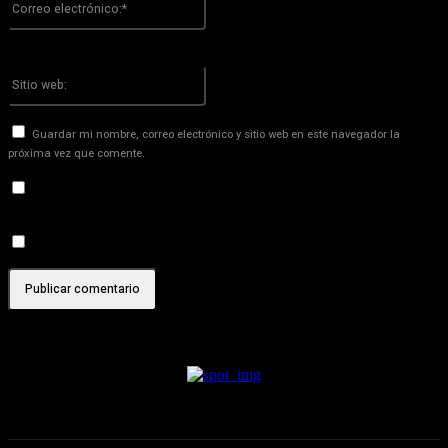
electrónico:*
¡Has introducido una dirección de correo electrónico incorrecta!
Por favor ingrese su dirección de correo electrónico aquí
Sitio
web:
Guardar mi nombre, correo electrónico y sitio web en este navegador la
próxima vez que comente.
Recibir un correo electrónico con los siguientes comentarios a
esta entrada.
Recibir un correo electrónico con cada nueva entrada.