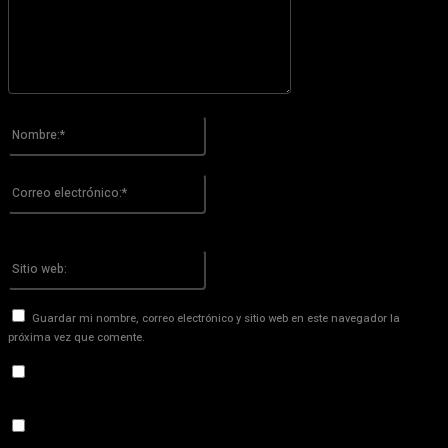
Por favor ingrese su comentario!
Nombre:*
Por favor ingrese su nombre aquí
Correo
electrónico:*
¡Has introducido una dirección de correo electrónico incorrecta!
Por favor ingrese su dirección de correo electrónico aquí
Sitio
web:
Guardar mi nombre, correo electrónico y sitio web en este navegador la
próxima vez que comente.
Recibir un correo electrónico con los siguientes comentarios a
esta entrada.
Recibir un correo electrónico con cada nueva entrada.