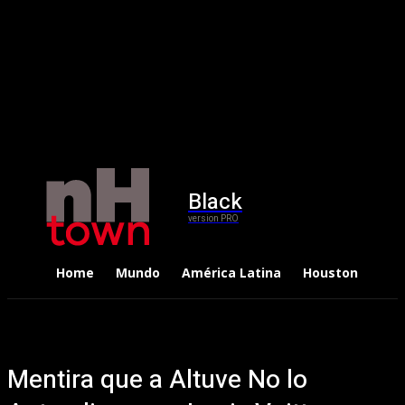
Black
version PRO
Home
Mundo
América Latina
Houston
Dep
Mentira que a Altuve No lo