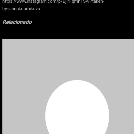
https://www.instagram.com/p/BjIrFqmhTSv/?taken-
by=annakournikova
Relacionado