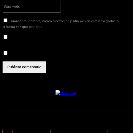
Sitio
web:
Guardar mi nombre, correo electrónico y sitio web en este navegador la
próxima vez que comente.
Recibir un correo electrónico con los siguientes comentarios a
esta entrada.
Recibir un correo electrónico con cada nueva entrada.