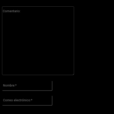
Comentario:
Por favor ingrese su comentario!
Nombre:*
Por favor ingrese su nombre aquí
Correo
electrónico:*
¡Has introducido una dirección de correo electrónico incorrecta!
Por favor ingrese su dirección de correo electrónico aquí