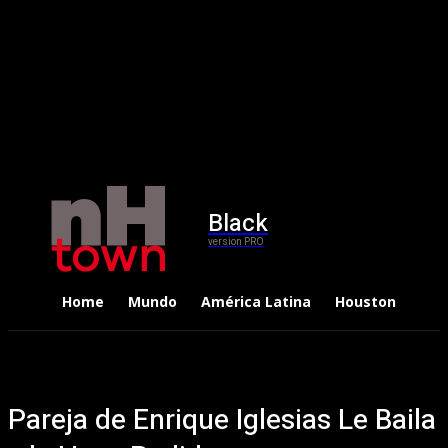
Black
version PRO
Home
Mundo
América Latina
Houston
Dep
Pareja de Enrique Iglesias Le Baila