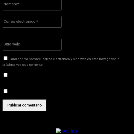
Nombre:*
Por favor ingrese su nombre aquí
Correo
electrónico:*
¡Has introducido una dirección de correo electrónico incorrecta!
Por favor ingrese su dirección de correo electrónico aquí
Sitio
web:
Guardar mi nombre, correo electrónico y sitio web en este navegador la
próxima vez que comente.
Recibir un correo electrónico con los siguientes comentarios a
esta entrada.
Recibir un correo electrónico con cada nueva entrada.