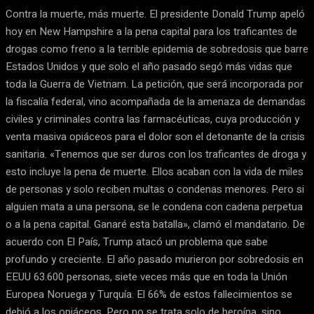
Contra la muerte, más muerte. El presidente Donald Trump apeló
hoy en New Hampshire a la pena capital para los traficantes de
drogas como freno a la terrible epidemia de sobredosis que barre
Estados Unidos y que solo el año pasado segó más vidas que
toda la Guerra de Vietnam. La petición, que será incorporada por
la fiscalía federal, vino acompañada de la amenaza de demandas
civiles y criminales contra las farmacéuticas, cuya producción y
venta masiva opiáceos para el dolor son el detonante de la crisis
sanitaria. «Tenemos que ser duros con los traficantes de droga y
esto incluye la pena de muerte. Ellos acaban con la vida de miles
de personas y solo reciben multas o condenas menores. Pero si
alguien mata a una persona, se le condena con cadena perpetua
o a la pena capital. Ganaré esta batalla», clamó el mandatario. De
acuerdo con El País, Trump atacó un problema que sabe
profundo y creciente. El año pasado murieron por sobredosis en
EEUU 63.600 personas, siete veces más que en toda la Unión
Europea Noruega y Turquía. El 66% de estos fallecimientos se
debió a los opiáceos. Pero no se trata solo de heroína, sino