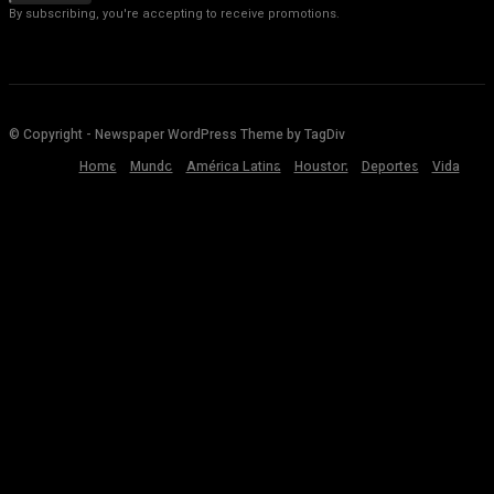
By subscribing, you're accepting to receive promotions.
© Copyright - Newspaper WordPress Theme by TagDiv
Home
Mundo
América Latina
Houston
Deportes
Vida