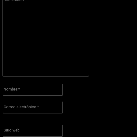
Por favor ingrese su comentario!
Nombre:*
Por favor ingrese su nombre aquí
Correo
electrónico:*
¡Has introducido una dirección de correo electrónico incorrecta!
Por favor ingrese su dirección de correo electrónico aquí
Sitio
web: