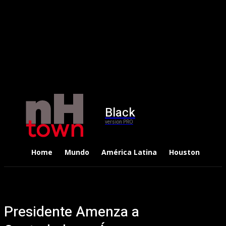
Black
version PRO
Home
Mundo
América Latina
Houston
Dep
Presidente Amenza a