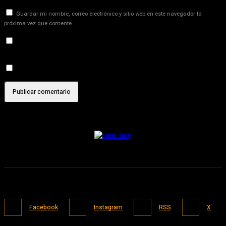
Guardar mi nombre, correo electrónico y sitio web en este navegador la
próxima vez que comente.
Recibir un correo electrónico con los siguientes comentarios a
esta entrada.
Recibir un correo electrónico con cada nueva entrada.
Facebook
Instagram
RSS
X