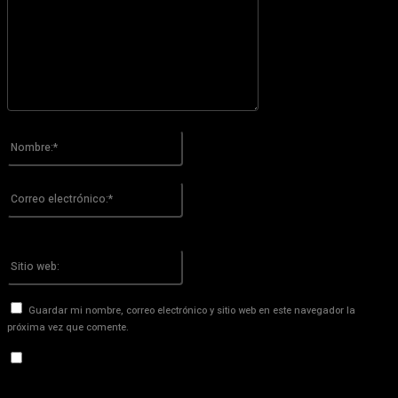
Por favor ingrese su comentario!
Nombre:*
Por favor ingrese su nombre aquí
Correo
electrónico:*
¡Has introducido una dirección de correo electrónico incorrecta!
Por favor ingrese su dirección de correo electrónico aquí
Sitio
web:
Guardar mi nombre, correo electrónico y sitio web en este navegador la
próxima vez que comente.
Recibir un correo electrónico con los siguientes comentarios a
esta entrada.