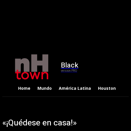
Black
version PRO
Home
Mundo
América Latina
Houston
Dep
«¡Quédese en casa!»