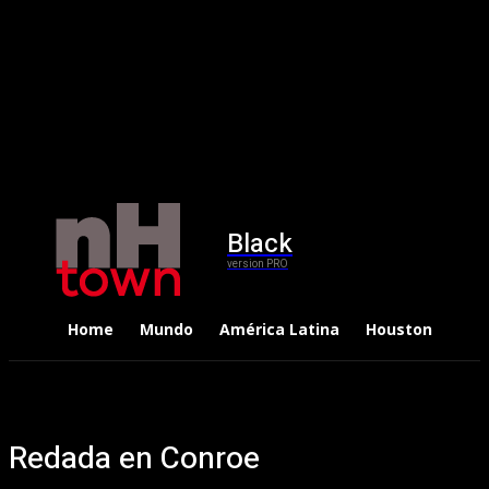
Black
version PRO
Home
Mundo
América Latina
Houston
Dep
Redada en Conroe