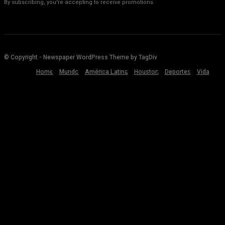
By subscribing, you're accepting to receive promotions.
© Copyright - Newspaper WordPress Theme by TagDiv
Home
Mundo
América Latina
Houston
Deportes
Vida