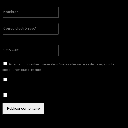
Por favor ingrese su comentario!
Nombre:*
Por favor ingrese su nombre aquí
Correo
electrónico:*
¡Has introducido una dirección de correo electrónico incorrecta!
Por favor ingrese su dirección de correo electrónico aquí
Sitio
web:
Guardar mi nombre, correo electrónico y sitio web en este navegador la
próxima vez que comente.
Recibir un correo electrónico con los siguientes comentarios a
esta entrada.
Recibir un correo electrónico con cada nueva entrada.