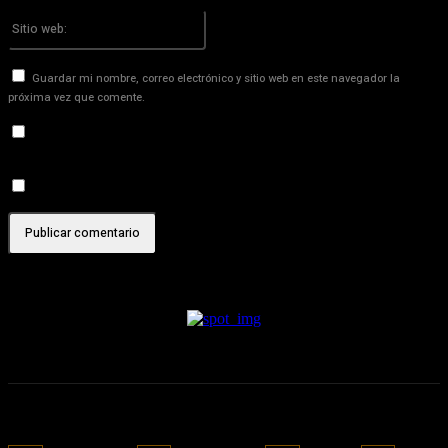
Por favor ingrese su dirección de correo electrónico aquí
Sitio
web:
Guardar mi nombre, correo electrónico y sitio web en este navegador la
próxima vez que comente.
Recibir un correo electrónico con los siguientes comentarios a
esta entrada.
Recibir un correo electrónico con cada nueva entrada.