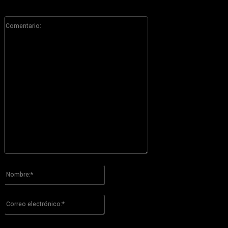
Comentario:
Por favor ingrese su comentario!
Nombre:*
Por favor ingrese su nombre aquí
Correo
electrónico:*
¡Has introducido una dirección de correo electrónico incorrecta!