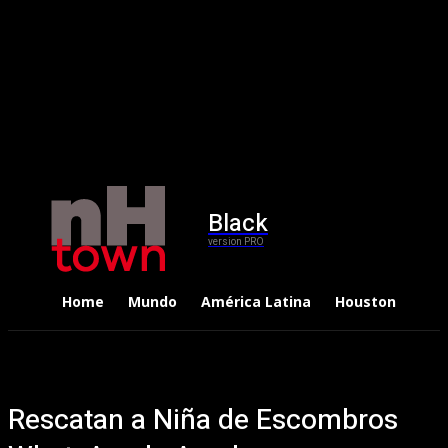
Black
version PRO
Home
Mundo
América Latina
Houston
Dep
Rescatan a Niña de Escombros