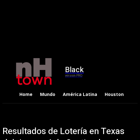
Black
version PRO
Home
Mundo
América Latina
Houston
Dep
Resultados de Lotería en Texas