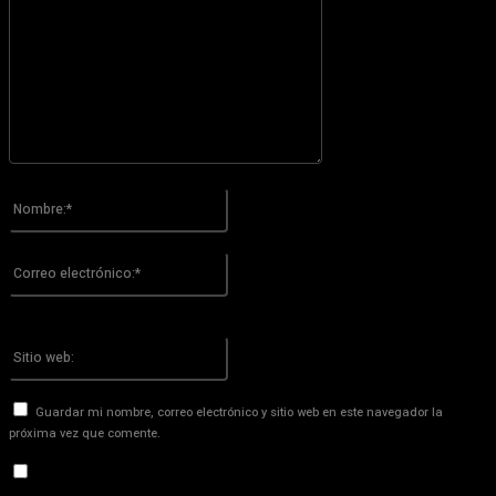
Por favor ingrese su comentario!
Nombre:*
Por favor ingrese su nombre aquí
Correo
electrónico:*
¡Has introducido una dirección de correo electrónico incorrecta!
Por favor ingrese su dirección de correo electrónico aquí
Sitio
web:
Guardar mi nombre, correo electrónico y sitio web en este navegador la
próxima vez que comente.
Recibir un correo electrónico con los siguientes comentarios a
esta entrada.