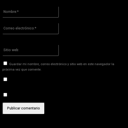
Por favor ingrese su comentario!
Nombre:*
Por favor ingrese su nombre aquí
Correo
electrónico:*
¡Has introducido una dirección de correo electrónico incorrecta!
Por favor ingrese su dirección de correo electrónico aquí
Sitio
web:
Guardar mi nombre, correo electrónico y sitio web en este navegador la
próxima vez que comente.
Recibir un correo electrónico con los siguientes comentarios a
esta entrada.
Recibir un correo electrónico con cada nueva entrada.