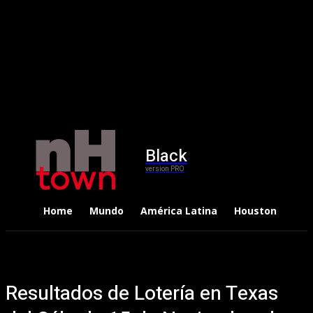
Black
version PRO
Home
Mundo
América Latina
Houston
Dep
Resultados de Lotería en Texas