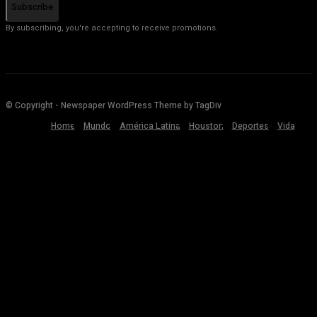
Subscribe
By subscribing, you're accepting to receive promotions.
© Copyright - Newspaper WordPress Theme by TagDiv
Home
Mundo
América Latina
Houston
Deportes
Vida