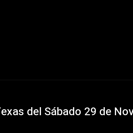
Mundo
América Latina
Houston
Deportes
V
 Texas del Sábado 29 de No