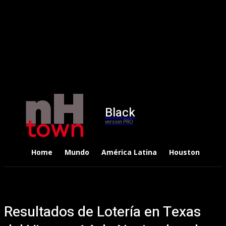
Black
version PRO
Home
Mundo
América Latina
Houston
Dep
Resultados de Lotería en Texas