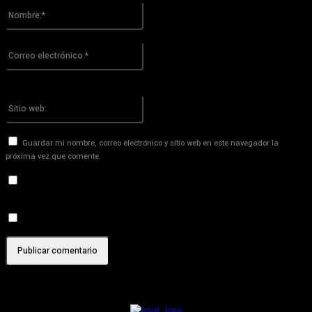
Nombre:*
Por favor ingrese su nombre aquí
Correo
electrónico:*
¡Has introducido una dirección de correo electrónico incorrecta!
Por favor ingrese su dirección de correo electrónico aquí
Sitio
web:
Guardar mi nombre, correo electrónico y sitio web en este navegador la
próxima vez que comente.
Recibir un correo electrónico con los siguientes comentarios a
esta entrada.
Recibir un correo electrónico con cada nueva entrada.