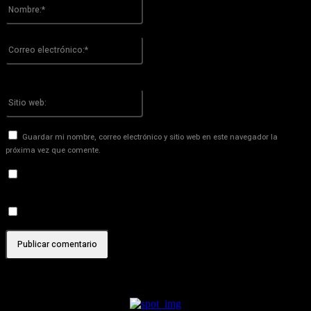
Nombre:*
Por favor ingrese su nombre aquí
Correo
electrónico:*
¡Has introducido una dirección de correo electrónico incorrecta!
Por favor ingrese su dirección de correo electrónico aquí
Sitio
web:
Guardar mi nombre, correo electrónico y sitio web en este navegador la
próxima vez que comente.
Recibir un correo electrónico con los siguientes comentarios a
esta entrada.
Recibir un correo electrónico con cada nueva entrada.