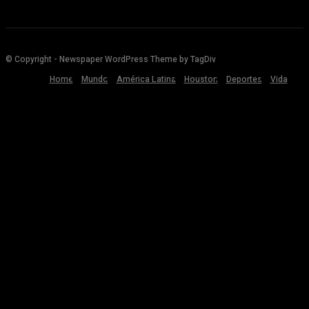
© Copyright - Newspaper WordPress Theme by TagDiv
Home
Mundo
América Latina
Houston
Deportes
Vida