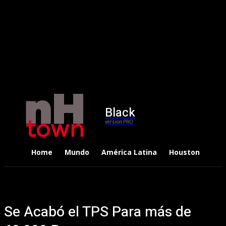
Black
version PRO
Home
Mundo
América Latina
Houston
Dep
Se Acabó el TPS Para más de