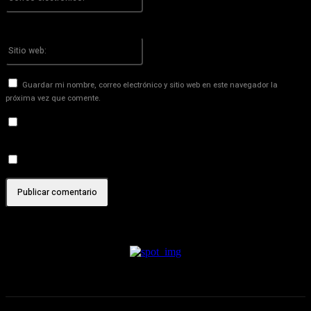
electrónico:*
¡Has introducido una dirección de correo electrónico incorrecta!
Por favor ingrese su dirección de correo electrónico aquí
Sitio
web:
Guardar mi nombre, correo electrónico y sitio web en este navegador la
próxima vez que comente.
Recibir un correo electrónico con los siguientes comentarios a
esta entrada.
Recibir un correo electrónico con cada nueva entrada.