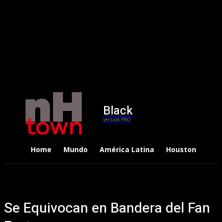
Black
version PRO
Home
Mundo
América Latina
Houston
Dep
Se Equivocan en Bandera del Fan