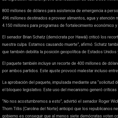
800 millones de dólares para asistencia de emergencia a per
496 millones destinados a proveer alimentos, agua y atención 
4.150 millones para programas de fortalecimiento económico y
El senador Brian Schatz (demócrata por Hawái) criticó los reco
nuestra culpa. Estamos causando muerte”, afirmó. Schatz tambi
que también debilita la posición geopolítica de Estados Unidos y
El paquete también incluye un recorte de 400 millones de dól
por ambos partidos. Este ajuste provocó malestar incluso entre
La aprobación del paquete, impulsada mediante una “solicitud d
el bloqueo legislativo. Este uso del mecanismo generó críticas
“No nos acostumbremos a esto”, advirtió el senador Roger Wicker 
Thom Tillis (Carolina del Norte) anticipó que los republicanos n
gobierno es conseguir que al menos siete demócratas voten co