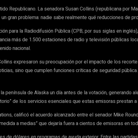
artido Republicano. La senadora Susan Collins (republicana por M
ene un gran problema: nadie sabe realmente qué reducciones de pro
ión para la Radiodifusión Pública (CPB, por sus siglas en inglés)
ncia más de 1.500 estaciones de radio y televisión públicas loc
enido nacional.
ollins expresaron su preocupación por el impacto de los recort
ias, sino que cumplen funciones críticas de seguridad pública. “
la península de Alaska un día antes de la votación, generando a
datorio” de los servicios esenciales que estas emisoras prestan 
Stations, calificó el acuerdo alcanzado entre el senador Mike Ro
medida a medias” que dejaría fuera a cientos de emisoras en todo
es de dólares en programas de ayuda exterior. Entre las partidas