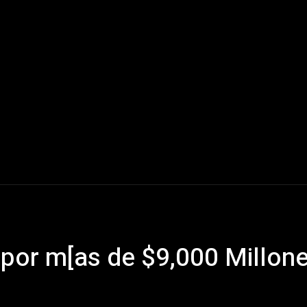
Mundo
América Latina
Houston
Deportes
V
por m[as de $9,000 Millon