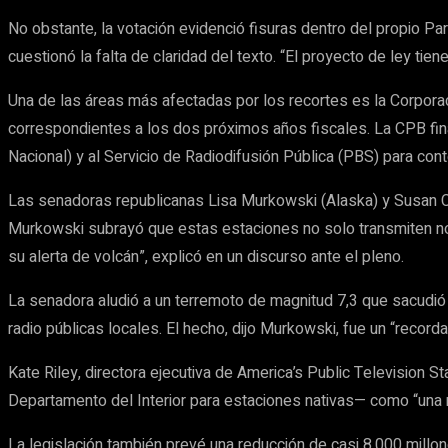
No obstante, la votación evidenció fisuras dentro del propio P
cuestionó la falta de claridad del texto. “El proyecto de ley ti
Una de las áreas más afectadas por los recortes es la Corporac
correspondientes a los dos próximos años fiscales. La CPB fina
Nacional) y al Servicio de Radiodifusión Pública (PBS) para cont
Las senadoras republicanas Lisa Murkowski (Alaska) y Susan C
Murkowski subrayó que estas estaciones no solo transmiten notic
su alerta de volcán”, explicó en un discurso ante el pleno.
La senadora aludió a un terremoto de magnitud 7,3 que sacudió 
radio públicas locales. El hecho, dijo Murkowski, fue un “recor
Kate Riley, directora ejecutiva de America’s Public Television 
Departamento del Interior para estaciones nativas— como “una 
La legislación también prevé una reducción de casi 8.000 millon