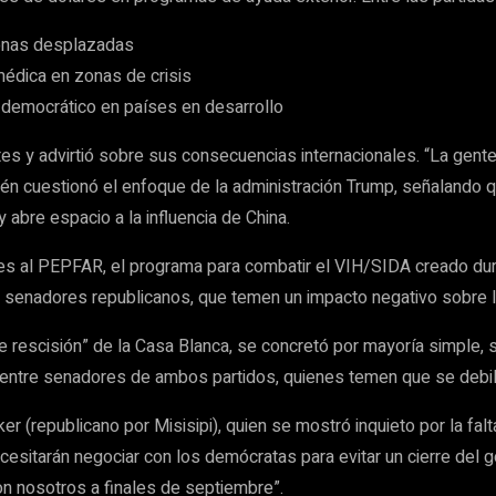
sonas desplazadas
médica en zonas de crisis
 democrático en países en desarrollo
rtes y advirtió sobre sus consecuencias internacionales. “La gen
én cuestionó el enfoque de la administración Trump, señalando q
 abre espacio a la influencia de China.
ares al PEPFAR, el programa para combatir el VIH/SIDA creado d
 senadores republicanos, que temen un impacto negativo sobre la
e rescisión” de la Casa Blanca, se concretó por mayoría simple, 
 entre senadores de ambos partidos, quienes temen que se debili
(republicano por Misisipi), quien se mostró inquieto por la falta
ecesitarán negociar con los demócratas para evitar un cierre del g
n nosotros a finales de septiembre”.