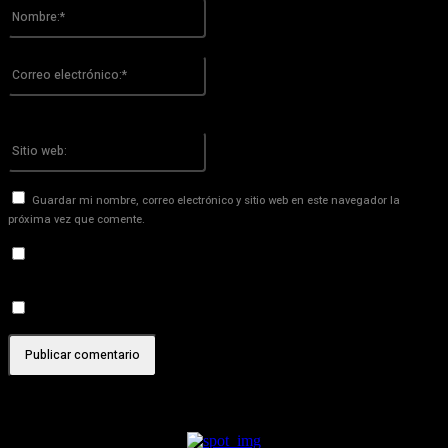
Nombre:*
Por favor ingrese su nombre aquí
Correo
electrónico:*
¡Has introducido una dirección de correo electrónico incorrecta!
Por favor ingrese su dirección de correo electrónico aquí
Sitio
web:
Guardar mi nombre, correo electrónico y sitio web en este navegador la
próxima vez que comente.
Recibir un correo electrónico con los siguientes comentarios a
esta entrada.
Recibir un correo electrónico con cada nueva entrada.