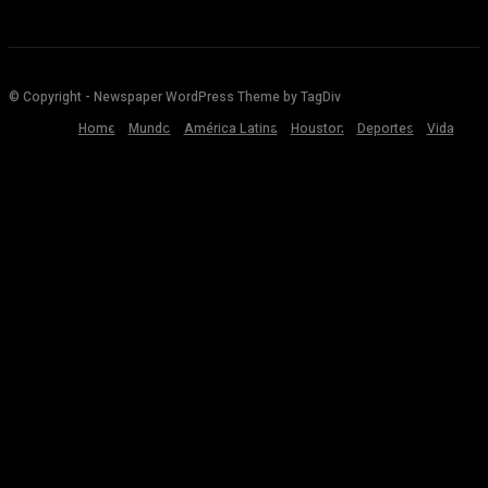
© Copyright - Newspaper WordPress Theme by TagDiv
Home
Mundo
América Latina
Houston
Deportes
Vida