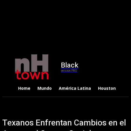
Black
version PRO
Home
Mundo
América Latina
Houston
Dep
Texanos Enfrentan Cambios en el