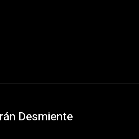
Mundo
América Latina
Houston
Deportes
V
Irán Desmiente