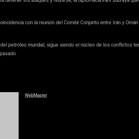
a detener los ataques y reunirse, la diplomacia iraní subraya qu
incidencia con la reunión del Comité Conjunto entre Irán y Omán
o del petróleo mundial, sigue siendo el núcleo de los conflictos t
 pasado.
WebMaster