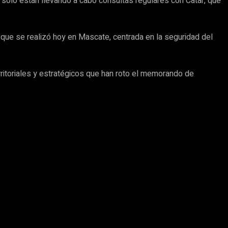
e solo están llevando a cabo consultas regulares con Catar, que
 que se realizó hoy en Mascate, centrada en la seguridad del
erritoriales y estratégicos que han roto el memorando de