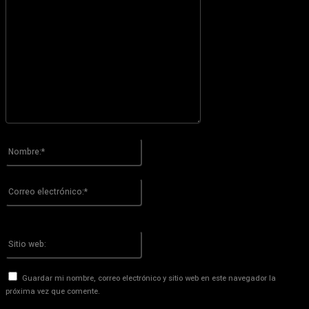
Por favor ingrese su comentario!
Nombre:*
Por favor ingrese su nombre aquí
Correo
electrónico:*
¡Has introducido una dirección de correo electrónico incorrecta!
Por favor ingrese su dirección de correo electrónico aquí
Sitio
web:
Guardar mi nombre, correo electrónico y sitio web en este navegador la
próxima vez que comente.