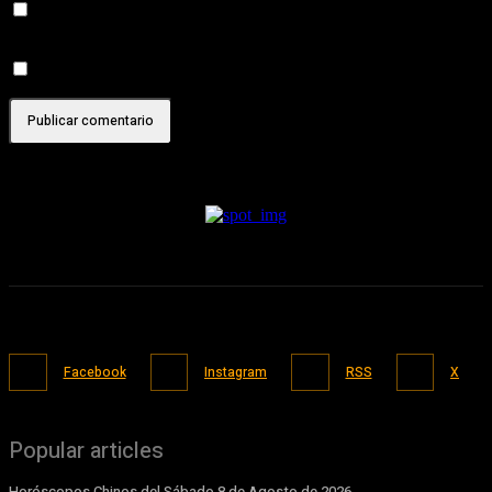
Recibir un correo electrónico con los siguientes comentarios a
esta entrada.
Recibir un correo electrónico con cada nueva entrada.
Facebook
Instagram
RSS
X
Popular articles
Horóscopos Chinos del Sábado 8 de Agosto de 2026