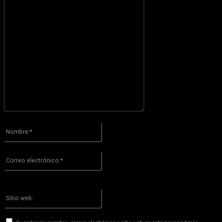
Por favor ingrese su comentario!
Nombre:*
Por favor ingrese su nombre aquí
Correo
electrónico:*
¡Has introducido una dirección de correo electrónico incorrecta!
Por favor ingrese su dirección de correo electrónico aquí
Sitio
web: