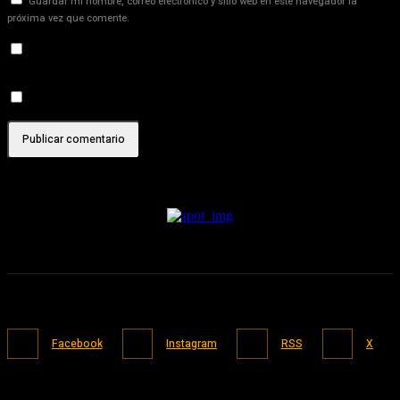
Guardar mi nombre, correo electrónico y sitio web en este navegador la
próxima vez que comente.
Recibir un correo electrónico con los siguientes comentarios a
esta entrada.
Recibir un correo electrónico con cada nueva entrada.
Facebook
Instagram
RSS
X