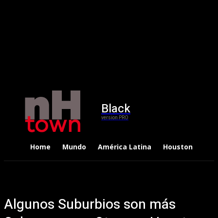
Black
version PRO
Home
Mundo
América Latina
Houston
Dep
Algunos Suburbios son más