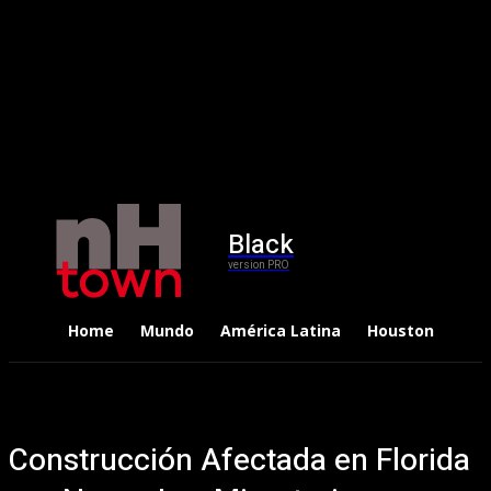
Black
version PRO
Home
Mundo
América Latina
Houston
Dep
Construcción Afectada en Florida