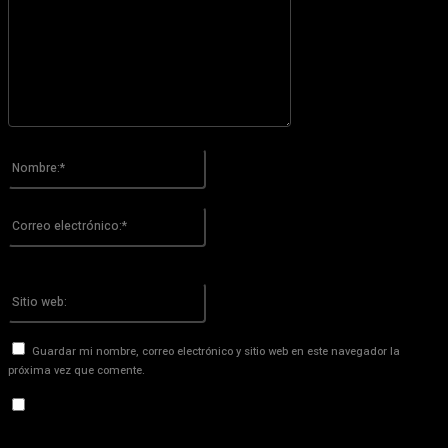
Por favor ingrese su comentario!
Nombre:*
Por favor ingrese su nombre aquí
Correo
electrónico:*
¡Has introducido una dirección de correo electrónico incorrecta!
Por favor ingrese su dirección de correo electrónico aquí
Sitio
web:
Guardar mi nombre, correo electrónico y sitio web en este navegador la
próxima vez que comente.
Recibir un correo electrónico con los siguientes comentarios a
esta entrada.