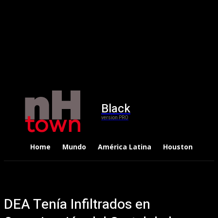
Black
version PRO
Home
Mundo
América Latina
Houston
Dep
DEA Tenía Infiltrados en