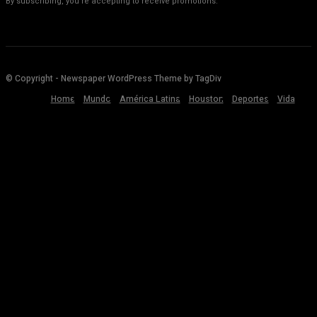
By subscribing, you're accepting to receive promotions.
© Copyright - Newspaper WordPress Theme by TagDiv
Home
Mundo
América Latina
Houston
Deportes
Vida