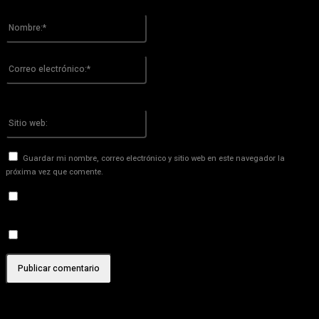
Por favor ingrese su comentario!
Nombre:*
Por favor ingrese su nombre aquí
Correo
electrónico:*
¡Has introducido una dirección de correo electrónico incorrecta!
Por favor ingrese su dirección de correo electrónico aquí
Sitio
web:
Guardar mi nombre, correo electrónico y sitio web en este navegador la
próxima vez que comente.
Recibir un correo electrónico con los siguientes comentarios a
esta entrada.
Recibir un correo electrónico con cada nueva entrada.