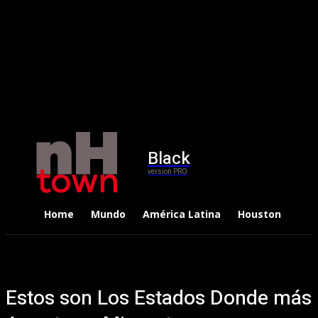
Black
version PRO
Home
Mundo
América Latina
Houston
Dep
Estos son Los Estados Donde más