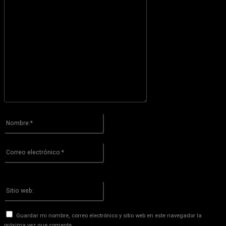
Por favor ingrese su comentario!
Nombre:*
Por favor ingrese su nombre aquí
Correo
electrónico:*
¡Has introducido una dirección de correo electrónico incorrecta!
Por favor ingrese su dirección de correo electrónico aquí
Sitio
web:
Guardar mi nombre, correo electrónico y sitio web en este navegador la
próxima vez que comente.