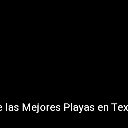
Mundo
América Latina
Houston
Deportes
V
 las Mejores Playas en Te