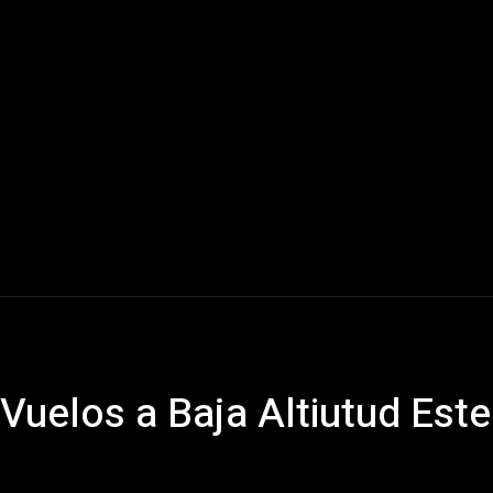
Mundo
América Latina
Houston
Deportes
V
uelos a Baja Altiutud Est