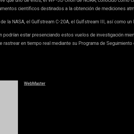
vé que uno de ellos, el WP-3D Orion de NOAA, conocido como caz
rumentos científicos destinados a la obtención de mediciones at
 de la NASA, el Gulfstream C-20A, el Gulfstream III, así como un 
podrían estar presenciando estos vuelos de investigación mient
de rastrear en tiempo real mediante su Programa de Seguimiento 
WebMaster