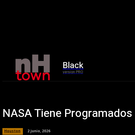
Black
Home
version PRO
NASA Tiene Programados V
2 junio, 2026
Houston