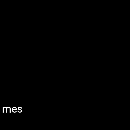
ida
More
e mes