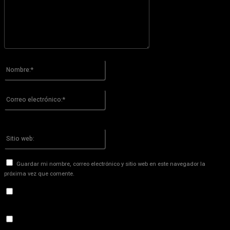
Por favor ingrese su comentario!
Nombre:*
Por favor ingrese su nombre aquí
Correo
electrónico:*
¡Has introducido una dirección de correo electrónico incorrecta!
Por favor ingrese su dirección de correo electrónico aquí
Sitio
web:
Guardar mi nombre, correo electrónico y sitio web en este navegador la
próxima vez que comente.
Recibir un correo electrónico con los siguientes comentarios a
esta entrada.
Recibir un correo electrónico con cada nueva entrada.