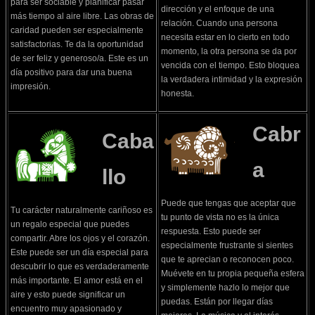
para ser sociable y planificar pasar
dirección y el enfoque de una
más tiempo al aire libre. Las obras de
relación. Cuando una persona
caridad pueden ser especialmente
necesita estar en lo cierto en todo
satisfactorias. Te da la oportunidad
momento, la otra persona se da por
de ser feliz y generoso/a. Este es un
vencida con el tiempo. Esto bloquea
día positivo para dar una buena
la verdadera intimidad y la expresión
impresión.
honesta.
Cabr
Caba
a
llo
Puede que tengas que aceptar que
Tu carácter naturalmente cariñoso es
tu punto de vista no es la única
un regalo especial que puedes
respuesta. Esto puede ser
compartir. Abre los ojos y el corazón.
especialmente frustrante si sientes
Este puede ser un día especial para
que te aprecian o reconocen poco.
descubrir lo que es verdaderamente
Muévete en tu propia pequeña esfera
más importante. El amor está en el
y simplemente hazlo lo mejor que
aire y esto puede significar un
puedas. Están por llegar días
encuentro muy apasionado y