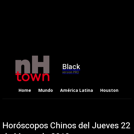
Black
version PRO
Home
Mundo
América Latina
Houston
Dep
Horóscopos Chinos del Jueves 22