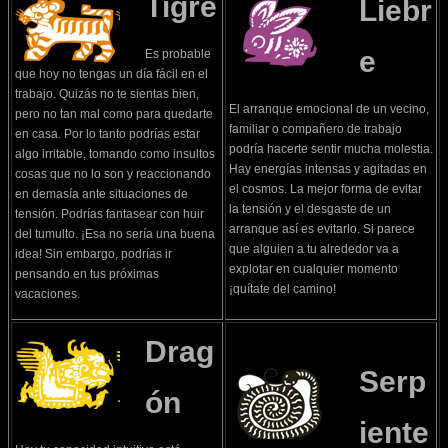
Tigre
Liebr
e
Es probable
que hoy no tengas un día fácil en el
trabajo. Quizás no te sientas bien,
El arranque emocional de un vecino,
pero no tan mal como para quedarte
familiar o compañero de trabajo
en casa. Por lo tanto podrías estar
podría hacerte sentir mucha molestia.
algo irritable, tomando como insultos
Hay energías intensas y agitadas en
cosas que no lo son y reaccionando
el cosmos. La mejor forma de evitar
en demasía ante situaciones de
la tensión y el desgaste de un
tensión. Podrías fantasear con huir
arranque así es evitarlo. Si parece
del tumulto. ¡Esa no sería una buena
que alguien a tu alrededor va a
idea! Sin embargo, podrías ir
explotar en cualquier momento
pensando en tus próximas
¡quítate del camino!
vacaciones.
Drag
Serp
ón
iente