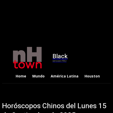
Black
version PRO
Home
Mundo
América Latina
Houston
Dep
Horóscopos Chinos del Lunes 15