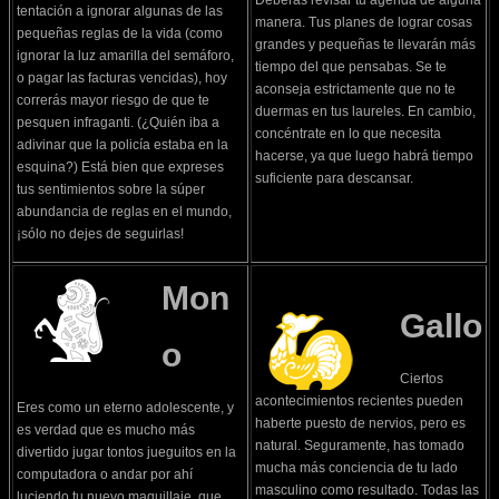
Deberás revisar tu agenda de alguna
tentación a ignorar algunas de las
manera. Tus planes de lograr cosas
pequeñas reglas de la vida (como
grandes y pequeñas te llevarán más
ignorar la luz amarilla del semáforo,
tiempo del que pensabas. Se te
o pagar las facturas vencidas), hoy
aconseja estrictamente que no te
correrás mayor riesgo de que te
duermas en tus laureles. En cambio,
pesquen infraganti. (¿Quién iba a
concéntrate en lo que necesita
adivinar que la policía estaba en la
hacerse, ya que luego habrá tiempo
esquina?) Está bien que expreses
suficiente para descansar.
tus sentimientos sobre la súper
abundancia de reglas en el mundo,
¡sólo no dejes de seguirlas!
Mon
Gallo
o
Ciertos
acontecimientos recientes pueden
Eres como un eterno adolescente, y
haberte puesto de nervios, pero es
es verdad que es mucho más
natural. Seguramente, has tomado
divertido jugar tontos jueguitos en la
mucha más conciencia de tu lado
computadora o andar por ahí
masculino como resultado. Todas las
luciendo tu nuevo maquillaje, que