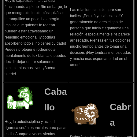
Hoy tu capacidad intuitiva está
funcionando a pleno. Sin embargo, lo
Las relaciones no siempre son
que recoges de los demás quizás te
fáciles. ¡Pero tú ya sabes eso! Y
intranquilice un poco. La energía
generalmente no eres el tipo de
implica que quienes te rodean
persona que inicia ciegamente una
pueden estar atravesando un
relación, especialmente si te parece
remolino emocional ¡y podrías
arriesgado. Piensas en tus opciones
absorberlo todo si no tienes cuidado!
mucho tiempo antes de tomar una
Puedes protegerte rodeándote
decisión. ¡Hoy tendrás menos dudas
mentalmente de luz blanca o puedes
y mucha más espontaneidad en el
decidir dejar entrar solamente
amor!
sentimientos positivos. ¡Buena
suerte!
Caba
Cabr
llo
a
Hoy, la autodisciplina y actitud
rigurosa serán esenciales para pasar
el día. Aunque a veces sientas