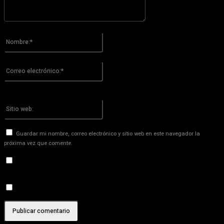
Por favor ingrese su comentario!
Nombre:*
Por favor ingrese su nombre aquí
Correo
electrónico:*
¡Has introducido una dirección de correo electrónico incorrecta!
Por favor ingrese su dirección de correo electrónico aquí
Sitio
web:
Guardar mi nombre, correo electrónico y sitio web en este navegador la
próxima vez que comente.
Recibir un correo electrónico con los siguientes comentarios a
esta entrada.
Recibir un correo electrónico con cada nueva entrada.