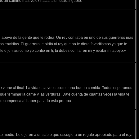
as un camino más veloz hacia tus metas, síguelo.
el apoyo de la gente que te rodea. Un rey confiaba en uno de sus guerreros más
 envidias. El guerrero le pidió al rey que no le diera favoritismos ya que le
e dijo «así como yo confío en ti, tú debes confiar en mi y recibir mi apoyo.»
e viene al final. La vida es a veces como una buena comida. Todos esperamos
que terminar la carne y las verduras. Date cuenta de cuantas veces la vida te
n recompensa al haber pasado esta prueba.
to medio. Le dijeron a un sabio que escogiera un regalo apropiado para el rey.