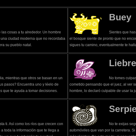
Buey
las cosas a tu alrededor. Un hombre
Sientes que has
n una ciudad moderna que no recordaba
el bosque siente de pronto que no encon
ra su pueblo natal.
sigues tu camino, eventualmente te hall
Liebr
blia, mientras que otros se basan en un
No tomes culpas
a tus pasos? Encuentra uno y léelo de
cometido pensando que el juez, al ver su
ás que te ayuda a tomar decisiones.
hombre, lo declaró culpable de usar la j
Serpi
ta ti. Así como los ríos que crecen con
No te exijas seg
 a toda la información que te llega a
automóviles que van por la carretera. Si