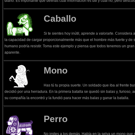
diario. Es importante que definas cual información es útil y cual no, pero descuid
Caballo
Si te sientes hoy inútil, aprende a valorarte. Considera
la capacidad de cargar proporcionalmente más que el hombre más fuerte y de 
humano podría resistir. Toma este ejemplo y piensa que todos tenemos un gra
aparente.
Mono
Has tú tu propia suerte. Un soldado que iba al frente b
decidió por una herradura. En la primera batalla se quedó sin balas y, furioso, a
su compañía la encontró y la fundió para hacer más balas y ganar la batalla.
Perro
No imites a los demás. Había en la selva un mono que 