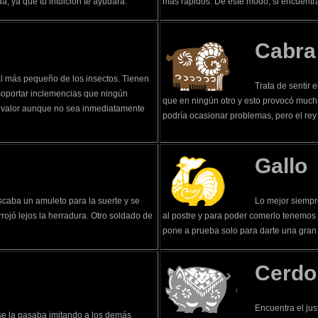
a, ya que tu intuición te ayudará.
más rápidos. De este modo, si encuentr
Cabra
 al más pequeño de los insectos. Tienen
Trata de sentir 
soportar inclemencias que ningún
que en ningún otro y esto provocó muchas
n valor aunque no sea inmediatamente
podría ocasionar problemas, pero el rey l
Gallo
uscaba un amuleto para la suerte y se
Lo mejor siempr
rrojó lejos la herradura. Otro soldado de
al postre y para poder comerlo tenemos 
pone a prueba solo para darte una gra
Cerdo
Encuentra el jus
se la pasaba imitando a los demás