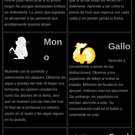
mismo pudo acercarse a su propio
que la arroja todas las veces sin
hogar. No pongas demasiado énfasis
detenerse. Aprende a ser como la
en defenderte. Lo único que lograrás
pelota de hule que regresa con cada
es ahuyentar a las personas que
caída y sin perder jamás la forma.
posiblemente quieras atraer.
Mon
Gallo
o
Aprende a
concentrarte a pesar de las
Muévete con la corriente y
distracciones. Observa a los
sobrevivirás los ataques. Observa las
jugadores de fútbol al entrar al
algas y plantas del mar. Al llegar una
estadio. Millones de fanáticos los
tormenta, no oponen resistencia
apoyan, millones más los abuchean.
como los árboles de la tierra, sino
Sin embargo los jugadores no
que se mueven con las olas del mar.
prestan atención a esto. Su
Al final de la tormenta los arboles
concentración está en el balón y
yacen en el suelo y las algas siguen
solamente en esto.
en su puesto.