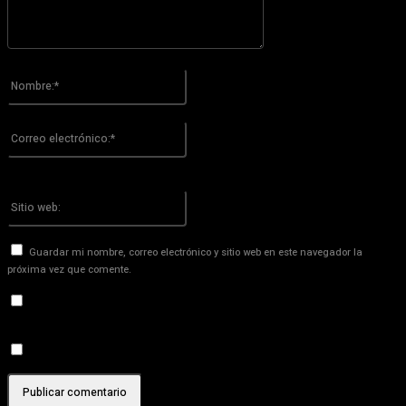
Por favor ingrese su comentario!
Nombre:*
Por favor ingrese su nombre aquí
Correo
electrónico:*
¡Has introducido una dirección de correo electrónico incorrecta!
Por favor ingrese su dirección de correo electrónico aquí
Sitio
web:
Guardar mi nombre, correo electrónico y sitio web en este navegador la
próxima vez que comente.
Recibir un correo electrónico con los siguientes comentarios a
esta entrada.
Recibir un correo electrónico con cada nueva entrada.