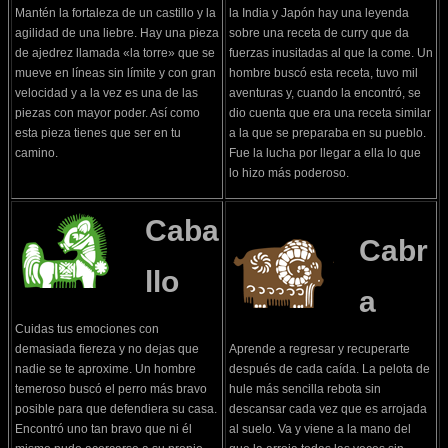
Mantén la fortaleza de un castillo y la
la India y Japón hay una leyenda
agilidad de una liebre. Hay una pieza
sobre una receta de curry que da
de ajedrez llamada «la torre» que se
fuerzas inusitadas al que la come. Un
mueve en líneas sin límite y con gran
hombre buscó esta receta, tuvo mil
velocidad y a la vez es una de las
aventuras y, cuando la encontró, se
piezas con mayor poder. Así como
dio cuenta que era una receta similar
esta pieza tienes que ser en tu
a la que se preparaba en su pueblo.
camino.
Fue la lucha por llegar a ella lo que
lo hizo más poderoso.
Caba
Cabr
llo
a
Cuidas tus emociones con
demasiada fiereza y no dejas que
Aprende a regresar y recuperarte
nadie se te aproxime. Un hombre
después de cada caída. La pelota de
temeroso buscó el perro más bravo
hule más sencilla rebota sin
posible para que defendiera su casa.
descansar cada vez que es arrojada
Encontró uno tan bravo que ni él
al suelo. Va y viene a la mano del