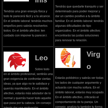
Tendrás que quedarte tranquilo y ser
Tendrás una gran energía física y
determinado para poder mejorar y
todo te parecerá fácil y a tu alcance.
dar un cambio positivo a tu ámbito
En el ámbito laboral: tendrás muchos
familiar. En el ámbito laboral: tendrás
empeños pero sabrás resolverlos
algunas dificultades de tipo
todos. En el ámbito afectivo: ten
organizativo. En el ámbito afectivo:
cuidado con imponer tu parecer.r.
encontrarás las justas soluciones
para renovar tu relación.
Virg
Leo
o
Sobre todo
en el ámbito profesional, sentirás una
Estarás poliédrico y sabrás ver todas
gran exigencia de confrontar ciertas
los lados de cualquier argumento y
ideas, ya que algo no te satisface y
actuarás con mucha soltura. En el
querrás manifestarlo. En el ámbito
ámbito laboral, estarás muy ocupado.
afectivo, estarás más adulador de lo
En el ámbito afectivo, criticarás el
normal y querrás hacer todo aquello
comportamiento de tu pareja. Un
que pasa por tu cabeza. Un consejo:
consejo: analiza tu también tu forma
intenta dar una motivación.