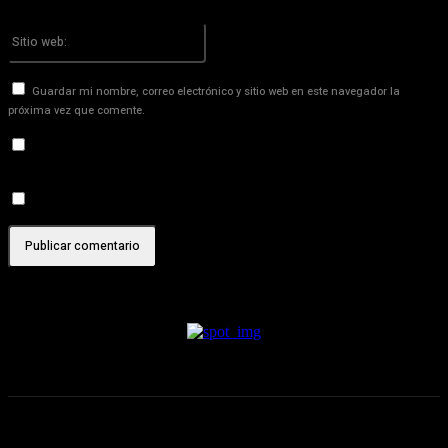
Por favor ingrese su dirección de correo electrónico aquí
Sitio
web:
Guardar mi nombre, correo electrónico y sitio web en este navegador la
próxima vez que comente.
Recibir un correo electrónico con los siguientes comentarios a
esta entrada.
Recibir un correo electrónico con cada nueva entrada.