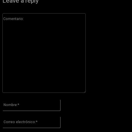
Leave a reply
Comentario:
Por favor ingrese su comentario!
Nombre:*
Por favor ingrese su nombre aquí
Correo
electrónico:*
¡Has introducido una dirección de correo electrónico incorrecta!