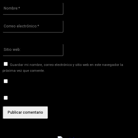
Nombre:*
Por favor ingrese su nombre aquí
Correo
electrónico:*
¡Has introducido una dirección de correo electrónico incorrecta!
Por favor ingrese su dirección de correo electrónico aquí
Sitio
web:
Guardar mi nombre, correo electrónico y sitio web en este navegador la
próxima vez que comente.
Recibir un correo electrónico con los siguientes comentarios a
esta entrada.
Recibir un correo electrónico con cada nueva entrada.