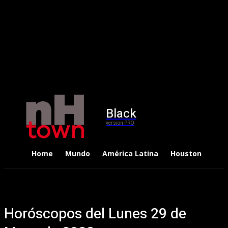
Black
version PRO
Home
Mundo
América Latina
Houston
Dep
Horóscopos del Lunes 29 de