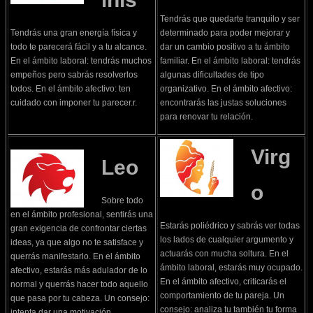
Tendrás que quedarte tranquilo y ser
Tendrás una gran energía física y
determinado para poder mejorar y
todo te parecerá fácil y a tu alcance.
dar un cambio positivo a tu ámbito
En el ámbito laboral: tendrás muchos
familiar. En el ámbito laboral: tendrás
empeños pero sabrás resolverlos
algunas dificultades de tipo
todos. En el ámbito afectivo: ten
organizativo. En el ámbito afectivo:
cuidado con imponer tu parecer.r.
encontrarás las justas soluciones
para renovar tu relación.
Virg
Leo
o
Sobre todo
en el ámbito profesional, sentirás una
Estarás poliédrico y sabrás ver todas
gran exigencia de confrontar ciertas
los lados de cualquier argumento y
ideas, ya que algo no te satisface y
actuarás con mucha soltura. En el
querrás manifestarlo. En el ámbito
ámbito laboral, estarás muy ocupado.
afectivo, estarás más adulador de lo
En el ámbito afectivo, criticarás el
normal y querrás hacer todo aquello
comportamiento de tu pareja. Un
que pasa por tu cabeza. Un consejo:
consejo: analiza tu también tu forma
intenta dar una motivación.