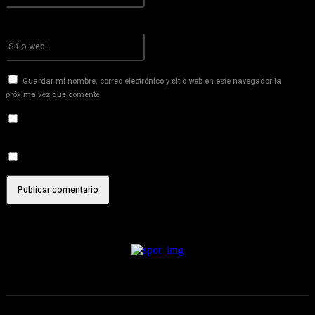
¡Has introducido una dirección de correo electrónico incorrecta!
Por favor ingrese su dirección de correo electrónico aquí
Sitio
web:
Guardar mi nombre, correo electrónico y sitio web en este navegador la
próxima vez que comente.
Recibir un correo electrónico con los siguientes comentarios a
esta entrada.
Recibir un correo electrónico con cada nueva entrada.