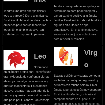
Tendrás que quedarte tranquilo y ser
Tendrás una gran energía física y
determinado para poder mejorar y
todo te parecerá fácil y a tu alcance.
dar un cambio positivo a tu ámbito
En el ámbito laboral: tendrás muchos
familiar. En el ámbito laboral: tendrás
empeños pero sabrás resolverlos
algunas dificultades de tipo
todos. En el ámbito afectivo: ten
organizativo. En el ámbito afectivo:
cuidado con imponer tu parecer.r.
encontrarás las justas soluciones
para renovar tu relación.
Virg
Leo
o
Sobre todo
en el ámbito profesional, sentirás una
Estarás poliédrico y sabrás ver todas
gran exigencia de confrontar ciertas
los lados de cualquier argumento y
ideas, ya que algo no te satisface y
actuarás con mucha soltura. En el
querrás manifestarlo. En el ámbito
ámbito laboral, estarás muy ocupado.
afectivo, estarás más adulador de lo
En el ámbito afectivo, criticarás el
normal y querrás hacer todo aquello
comportamiento de tu pareja. Un
que pasa por tu cabeza. Un consejo:
consejo: analiza tu también tu forma
intenta dar una motivación.