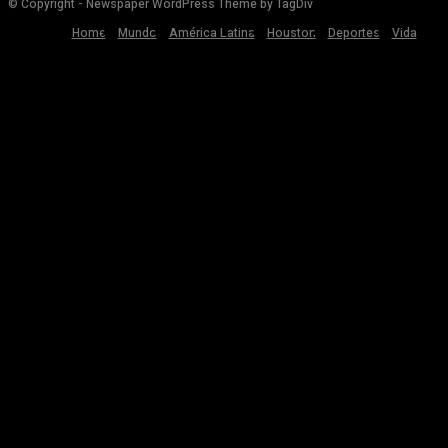
© Copyright - Newspaper WordPress Theme by TagDiv
Home
Mundo
América Latina
Houston
Deportes
Vida