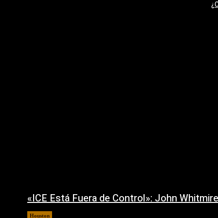
¿C
«ICE Está Fuera de Control»: John Whitmir
Houston
7 agosto, 2026