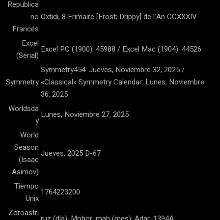
Republica
no
Oxtidi, 8 Frimaire [Frost; Drippy] de l’An CCXXXIV
Francés
Excel
Excel PC (1900): 45988 / Excel Mac (1904): 44526
(Serial)
Symmetry454: Jueves, Noviembre 32, 2025 /
Symmetry
«Classical» Symmetry Calendar: Lunes, Noviembre
36, 2025
Worldsda
Lunes, Noviembre 27, 2025
y
World
Season
Jueves, 2025 D-67
(Isaac
Asimov)
Tiempo
1764223200
Unix
Zoroastri
ruz (día): Mohor, mah (mes): Adar, 1394A