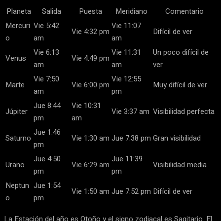
Planeta
Salida
Puesta
Meridiano
Comentario
Mercuri
Vie 5:42
Vie 11:07
Vie 4:32 pm
Difícil de ver
o
am
am
Vie 6:13
Vie 11:31
Un poco difícil de
Venus
Vie 4:49 pm
am
am
ver
Vie 7:50
Vie 12:55
Marte
Vie 6:00 pm
Muy difícil de ver
am
pm
Jue 8:44
Vie 10:31
Júpiter
Vie 3:37 am
Visibilidad perfecta
pm
am
Jue 1:46
Saturno
Vie 1:30 am
Jue 7:38 pm
Gran visibilidad
pm
Jue 4:50
Jue 11:39
Urano
Vie 6:29 am
Visibilidad media
pm
pm
Neptun
Jue 1:54
Vie 1:50 am
Jue 7:52 pm
Difícil de ver
o
pm
La Estación del año es Otoño y el signo zodiacal es Sagitario. El