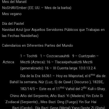
Mes del Manatí
NoSHAVEmber (EE. UU. – Mes de la barba)
Mes vegano
Día del Pastel
Navidad Azul (por Aquellos Servidores Públicos que Trabajas en
las Fechas Navideñas)
Calendarios en Diferentes Partes del Mundo
1 – Tochtli 1 – Cozcacuauhtli 9 – Cuetzpalin –
Azteca
Meztli (Azteca): 16 – Tlacaxipehualiztli Meztli
(generalizado): 16 – III Cuenta larga: 13.0.13.2.4
mo
Día de la Era: 66361 – Hoy es Majestad, el 6
día de
Bahá’í
la semana, Núr (Luz, 5) de Qawl ( Discurso ), 182BE,
mo
do
182/14/5 – Este es el 11
Vahid del 2
Kull-i-Shay.
Chino
Año del Serpiente, Año Bazi: Yi (Madera) Yin Este Si
Zodiacal
(Serpiente) , Mes Bazi: Ding (Fuego) Yin Sur Hai
Bazi
(Cerdo) , Día Bazi: Geng (Metal) Yang Oeste Zi (Rata)