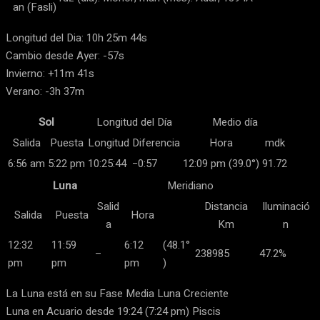
an (Fasli)
Longitud del Dia: 10h 25m 44s
Cambio desde Ayer: -57s
Invierno: +11m 41s
Verano: -3h 37m
Sol
Longitud del Día
Medio día
Salida
Puesta
Longitud
Diferencia
Hora
mdk
6:56 am
5:22 pm
10:25:44
−0:57
12:09 pm (39.0°)
91.72
Luna
Meridiano
Salid
Distancia
Iluminació
Salida
Puesta
Hora
a
Km
n
12:32
11:59
6:12
(48.1°
–
238985
47.2%
pm
pm
pm
)
La Luna está en su Fase Media Luna Creciente
Luna en Acuario desde 19:24 (7:24 pm) Piscis