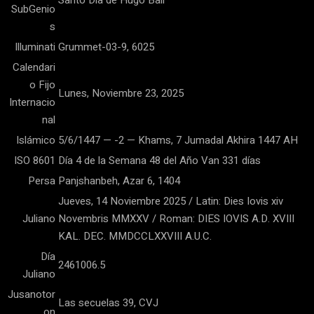
Santo Día de Hugo Ball
SubGenio
s
Illuminati
Grummet-03-9, 6025
Calendari
o Fijo
Lunes, Noviembre 23, 2025
Internacio
nal
Islámico
5/6/1447 — -2 — Khams, 7 Jumadal Akhira 1447 AH
ISO 8601
Día 4 de la Semana 48 del Año Van 331 días
Persa
Panjshanbeh, Azar 6, 1404
Jueves, 14 Noviembre 2025 / Latin: Dies Iovis xiv
Juliano
Novembris MMXXV / Roman: DIES IOVIS A.D. XVIII
KAL. DEC. MMDCCLXXVIII A.U.C.
Día
2461006.5
Juliano
Jusanotor
Las secuelas 39, CVJ
on