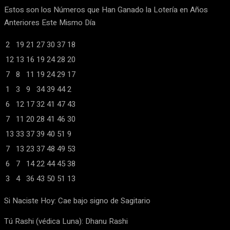
Estos son los Números que Han Ganado la Lotería en Años
Anteriores Este Mismo Día
2
19
21
27
30
37
18
12
13
16
19
24
28
20
7
8
11
19
24
29
17
1
3
9
34
39
44
2
6
12
17
32
41
47
43
7
11
20
28
41
46
30
13
33
37
39
40
51
9
7
13
23
37
48
49
53
6
7
14
22
44
45
38
3
4
36
43
50
51
13
Si Naciste Hoy: Cae bajo signo de Sagitario
Tú Rashi (védica Luna): Dhanu Rashi