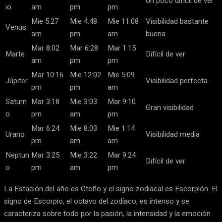
Un poco difícil de ver
io
am
pm
pm
Mie 5:27
Mie 4:48
Mie 11:08
Visibilidad bastante
Venus
am
pm
am
buena
Mar 8:02
Mar 6:28
Mar 1:15
Marte
Difícil de ver
am
pm
pm
Mar 10:16
Mie 12:02
Mie 5:09
Júpiter
Visibilidad perfecta
pm
pm
am
Saturn
Mar 3:18
Mie 3:03
Mar 9:10
Gran visibilidad
o
pm
am
pm
Mar 6:24
Mie 8:03
Mie 1:14
Urano
Visibilidad media
pm
am
am
Neptun
Mar 3:25
Mie 3:22
Mar 9:24
Difícil de ver
o
pm
am
pm
La Estación del año es Otoño y el signo zodiacal es Escorpión. El
signo de Escorpio, el octavo del zodíaco, es intenso y se
caracteriza sobre todo por la pasión, la intensidad y la emoción