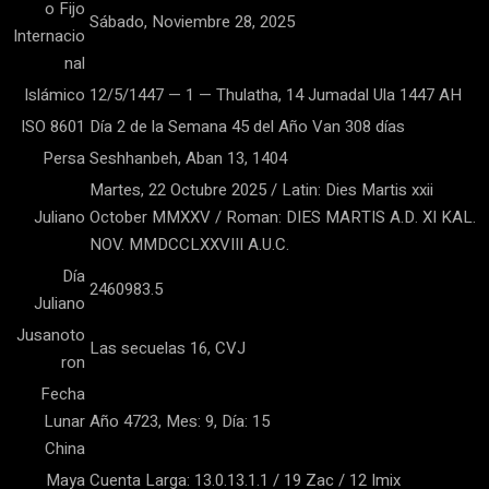
o Fijo
Sábado, Noviembre 28, 2025
Internacio
nal
Islámico
12/5/1447 — 1 — Thulatha, 14 Jumadal Ula 1447 AH
ISO 8601
Día 2 de la Semana 45 del Año Van 308 días
Persa
Seshhanbeh, Aban 13, 1404
Martes, 22 Octubre 2025 / Latin: Dies Martis xxii
Juliano
October MMXXV / Roman: DIES MARTIS A.D. XI KAL.
NOV. MMDCCLXXVIII A.U.C.
Día
2460983.5
Juliano
Jusanoto
Las secuelas 16, CVJ
ron
Fecha
Lunar
Año 4723, Mes: 9, Día: 15
China
Maya
Cuenta Larga: 13.0.13.1.1 / 19 Zac / 12 Imix