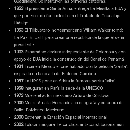
Guadalajara, Se instituyen las primeras cátedras.
1853
El presidente Santa Anna, entrega La Mesilla, a EUA y
que por error no fue incluido en el Tratado de Guadalupe
Hidalgo.
1853
El ‘Filibustero’ norteamericano William Walker tomó:
La Paz, B. Calif. para crear una república de la que él sería
presidente.
1903
Panamá se declara independiente de Colombia y con
apoyo de EUA inicia la construcción del Canal de Panamá.
1931
Inicia en México el cine hablado con la película ‘Santa’,
inspirada en la novela de Federico Gamboa.
1957
La URSS pone en órbita la famosa perrita ‘laika’
1958
Inauguran en París la sede de la UNESCO.
1973
Muere el actor mexicano Arturo de Córdova.
2000
Muere Amalia Hernandez, coreografa y creadora del
Ballet Folklorico Mexicano
2000
Estrenan la Estación Espacial Internacional
2002
Toluca Inaugura TV católica, anti-constitucional aún