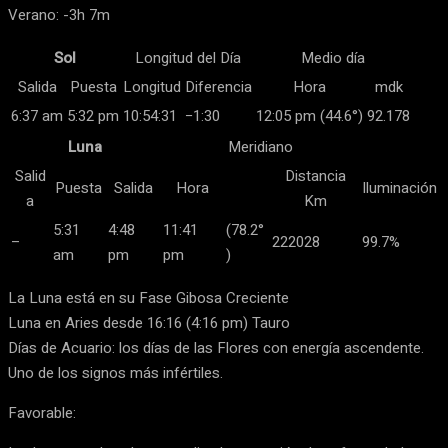
Verano: -3h 7m
Sol
Longitud del Día
Medio día
Salida
Puesta
Longitud
Diferencia
Hora
mdk
6:37 am
5:32 pm
10:54:31
−1:30
12:05 pm (44.6°)
92.178
Luna
Meridiano
Salid
Distancia
Puesta
Salida
Hora
Iluminación
a
Km
5:31
4:48
11:41
(78.2°
–
222028
99.7%
am
pm
pm
)
La Luna está en su Fase Gibosa Creciente
Luna en Aries desde 16:16 (4:16 pm) Tauro
Días de Acuario: los días de las Flores con energía ascendente.
Uno de los signos más infértiles.
Favorable: