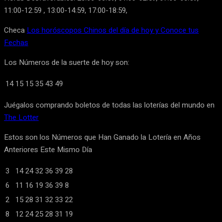
11:00-12:59 , 13:00-14:59, 17:00-18:59,
Checa
Los horóscopos Chinos del día de hoy y Conoce tus
Fechas
Los Números de la suerte de hoy son:
14
15
15
35
43
49
Juégalos comprando boletos de todas las loterías del mundo en
The Lotter
Estos son los Números que Han Ganado la Lotería en Años
Anteriores Este Mismo Día
3
14
24
32
36
39
28
6
11
16
19
36
39
8
2
15
28
31
32
33
22
8
12
24
25
28
31
19