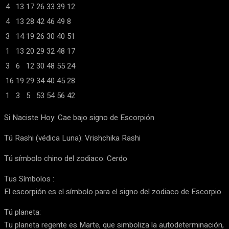
4
13
17
26
33
39
12
4
13
28
42
46
49
8
3
14
19
26
30
40
51
1
13
20
29
32
48
17
3
6
12
30
48
55
24
16
19
29
34
40
45
28
1
3
5
53
54
56
42
Si Naciste Hoy: Cae bajo signo de Escorpión
Tú Rashi (védica Luna): Vrishchika Rashi
Tú símbolo chino del zodiaco: Cerdo
Tus Símbolos :
El escorpión es el símbolo para el signo del zodiaco de Escorpio
Tú planeta:
Tu planeta regente es Marte, que simboliza la autodeterminación,