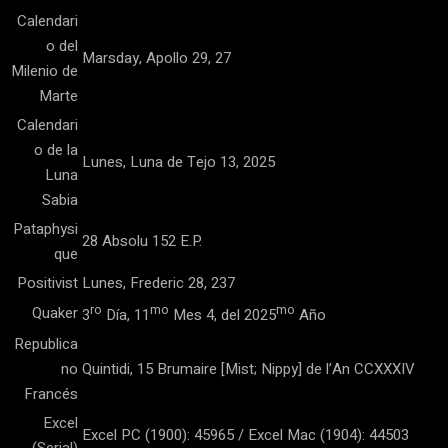
Calendari
o del
Marsday, Apollo 29, 27
Milenio de
Marte
Calendari
o de la
Lunes, Luna de Tejo 13, 2025
Luna
Sabia
Pataphysi
28 Absolu 152 E.P.
que
Positivist
Lunes, Frederic 28, 237
ro
mo
mo
Quaker
3
Día, 11
Mes 4, del 2025
Año
Republica
no
Quintidi, 15 Brumaire [Mist; Nippy] de l’An CCXXXIV
Francés
Excel
Excel PC (1900): 45965 / Excel Mac (1904): 44503