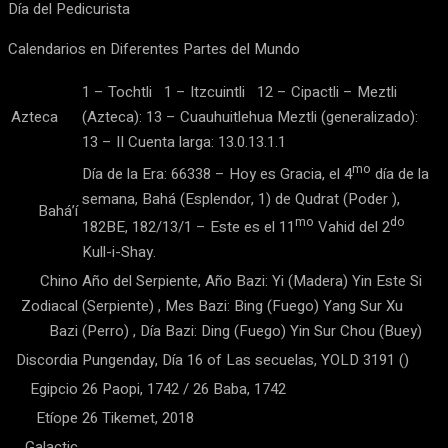
Día del Pedicurista
Calendarios en Diferentes Partes del Mundo
1 – Tochtli 1 – Itzcuintli 12 – Cipactli – Meztli
Azteca
(Azteca): 13 – Cuauhuitlehua Meztli (generalizado):
13 – II Cuenta larga: 13.0.13.1.1
mo
Día de la Era: 66338 – Hoy es Gracia, el 4
día de la
semana, Bahá (Esplendor, 1) de Qudrat (Poder ),
Bahá’í
mo
do
182BE, 182/13/1 – Este es el 11
Vahid del 2
Kull-i-Shay.
Chino
Año del Serpiente, Año Bazi: Yi (Madera) Yin Este Si
Zodiacal
(Serpiente) , Mes Bazi: Bing (Fuego) Yang Sur Xu
Bazi
(Perro) , Día Bazi: Ding (Fuego) Yin Sur Chou (Buey)
Discordia
Pungenday, Día 16 of Las secuelas, YOLD 3191 ()
Egipcio
26 Paopi, 1742 / 26 Baba, 1742
Etíope
26 Tikemet, 2018
Galactic