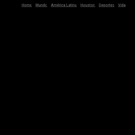
Home
Mundo
América Latina
Houston
Deportes
Vida