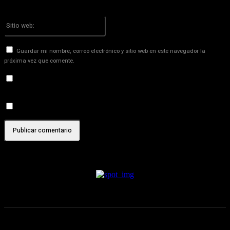
¡Has introducido una dirección de correo electrónico incorrecta!
Por favor ingrese su dirección de correo electrónico aquí
Sitio
web:
Guardar mi nombre, correo electrónico y sitio web en este navegador la
próxima vez que comente.
Recibir un correo electrónico con los siguientes comentarios a
esta entrada.
Recibir un correo electrónico con cada nueva entrada.