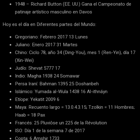
1948 – Richard Button (EE. UU.) Gana el Campeonato de
patinaje artístico masculino en Davos
Hoy es el día en Diferentes partes del Mundo:
Gregoriano: Febrero 2017 13 Lunes
Juliano: Enero 2017 31 Martes
Chino: Ciclo 78, año 34 (Ding-You), mes 1 (Ren-Yin), día 17
(Xin-Wei)
Judío: Shevat 5777 17
Indio: Magha 1938 24 Somawar
Persa Iraní: Bahman 1395 25 Doshanbeh
Islámico: Yumada al-Wula 1438 16 Al-ithnáyn
Etíope: Yekatit 2009 6
Maya: Recuento largo = 13.0.4.3.15; Tzolkin = 11 Hombres;
Haab = 18 Pax
Francés: 25 Pluviôse un 225 de la Révolution
ISO: Día 1 de la semana 7 de 2017
Copta: 6 Amshir 1733