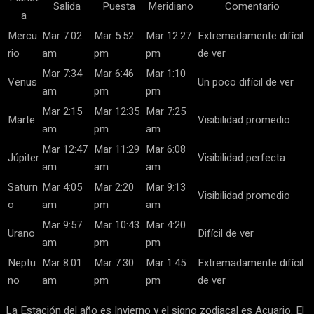
Salida
Puesta
Meridiano
Comentario
a
Mercu
Mar 7:02
Mar 5:52
Mar 12:27
Extremadamente difícil
rio
am
pm
pm
de ver
Mar 7:34
Mar 6:46
Mar 1:10
Venus
Un poco difícil de ver
am
pm
pm
Mar 2:15
Mar 12:35
Mar 7:25
Marte
Visibilidad promedio
am
pm
am
Mar 12:47
Mar 11:29
Mar 6:08
Júpiter
Visibilidad perfecta
am
am
am
Saturn
Mar 4:05
Mar 2:20
Mar 9:13
Visibilidad promedio
o
am
pm
am
Mar 9:57
Mar 10:43
Mar 4:20
Urano
Difícil de ver
am
pm
pm
Neptu
Mar 8:01
Mar 7:30
Mar 1:45
Extremadamente difícil
no
am
pm
pm
de ver
La Estación del año es Invierno y el signo zodiacal es Acuario. El