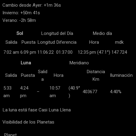
Cambio desde Ayer: +1m 36s
Invierno: +50m 41s
Verano: -2h 58m
Sol
Longitud del Día
Medio día
Salida
Puesta
Longitud
Diferencia
Hora
mdk
7:02 am
6:09 pm
11:06:22
01:37:00
12:35 pm (47.1°)
147.724
Luna
Meridiano
Salid
Distancia
Salida
Puesta
Hora
Iluminación
a
Km
5:33
4:24
10:57
(40.9°
–
403677
4.40%
am
pm
am
)
La luna está fase Casi Luna Llena
Visibilidad de los Planetas
Planet