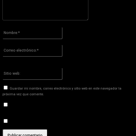
Por favor ingrese su comentario!
Nombre:*
Por favor ingrese su nombre aquí
Correo
electrónico:*
¡Has introducido una dirección de correo electrónico incorrecta!
Por favor ingrese su dirección de correo electrónico aquí
Sitio
web:
Guardar mi nombre, correo electrónico y sitio web en este navegador la
próxima vez que comente.
Recibir un correo electrónico con los siguientes comentarios a
esta entrada.
Recibir un correo electrónico con cada nueva entrada.