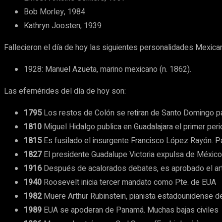
Bob Morley, 1984
Kathryn Joosten, 1939
Fallecieron el día de hoy las siguientes personalidades Mexica
1928: Manuel Azueta, marino mexicano (n. 1862).
Las efemérides del día de hoy son:
1795
Los restos de Colón se retiran de Santo Domingo pa
1810
Miguel Hidalgo publica en Guadalajara el primer per
1815
Es fusilado el insurgente Francisco López Rayón. Pa
1827
El presidente Guadalupe Victoria expulsa de México 
1916
Después de acalorados debates, es aprobado el artí
1940
Roosevelt inicia tercer mandato como Pte. de EUA
1982
Muere Arthur Rubinstein, pianista estadounidense d
1989
EUA se apoderan de Panamá. Muchas bajas civiles