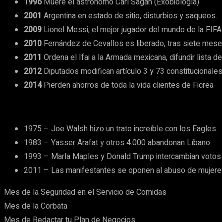
1996
Muere el astrónomo Carl Sagan (Exobiología)
2001
Argentina en estado de sitio, disturbios y saqueos.
2009
Lionel Messi, el mejor jugador del mundo de la FIFA
2010
Fernández de Cevallos es liberado, tras siete mese
2011
Ordena el Ifai a la Armada mexicana, difundir lista d
2012
Diputados modifican artículo 3 y 73 constitucionale
2014
Pierden ahorros de toda la vida clientes de Ficrea
1975 – Joe Walsh hizo un trato increíble con los Eagles.
1983 – Yasser Arafat y otros 4.000 abandonan Líbano.
1993 – Marla Maples y Donald Trump intercambian votos 
2011 – Las manifestantes se oponen al abuso de mujeres en
Mes de la Seguridad en el Servicio de Comidas
Mes de la Corbata
Mes de Redactar tu Plan de Negocios