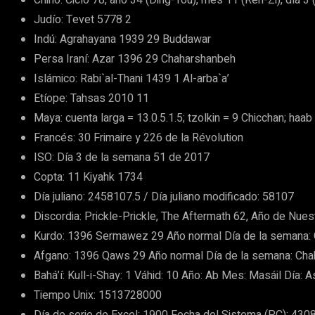
Judío: Tevet 5778 2
Indú: Agrahayana 1939 29 Buddawar
Persa Iraní: Azar 1396 29 Chaharshanbeh
Islámico: Rabi`al-Thani 1439 1 Al-arba`a’
Etíope: Tahsas 2010 11
Maya: cuenta larga = 13.0.5.1.5; tzolkin = 9 Chicchan; haab
Francés: 30 Frimaire y 226 de la Révolution
ISO: Día 3 de la semana 51 de 2017
Copta: 11 Kiyahk 1734
Día juliano: 2458107.5 / Día juliano modificado: 58107
Discordia: Prickle-Prickle, The Aftermath 62, Año de Nues
Kurdo: 1396 Sermawez 29 Año normal Día de la semana:
Afgano: 1396 Qaws 29 Año normal Día de la semana: Ch
Bahá’í: Kull-i-Shay: 1 Váhid: 10 Año: Ab Mes: Masáil Día: 
Tiempo Unix: 1513728000
Día de serie de Excel: 1900 Fecha del Sistema (PC): 430