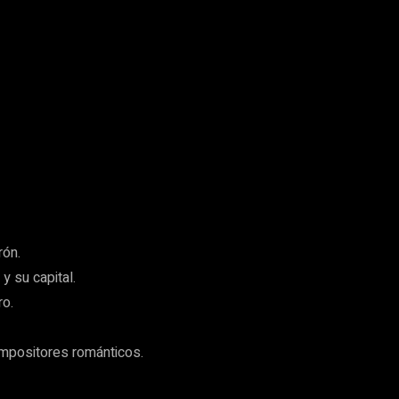
rón.
y su capital.
ro.
ompositores románticos.