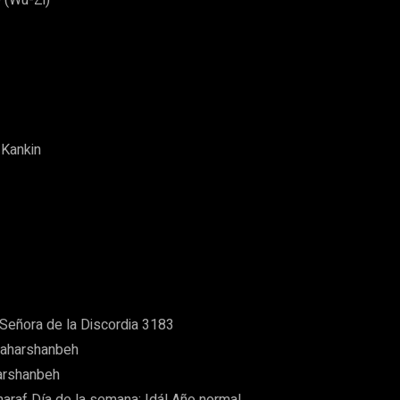
 Kankin
Señora de la Discordia 3183
haharshanbeh
harshanbeh
Sharaf Día de la semana: Idál Año normal