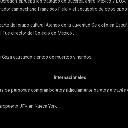
bregón, aprueba los tratados de Bucareli, entre México y E.U.A.
ador campechano Francisco Field y el secuestro de otros oposito
rte del grupo cultural Ateneo de la Juventud Se exilió en España
 Fue director del Colegio de México .
de Gaza causando cientos de muertos y heridos.
Internacionales
iles de personas compran boletos ridículamente baratos a través d
eropuerto JFK en Nueva York.