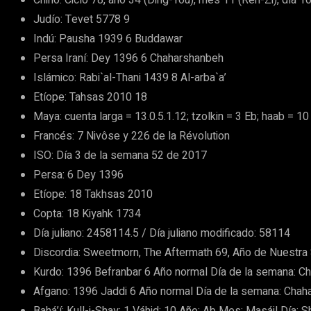
Judío: Tevet 5778 9
Indú: Pausha 1939 6 Buddawar
Persa Iraní: Dey 1396 6 Chaharshanbeh
Islámico: Rabi`al-Thani 1439 8 Al-arba`a’
Etíope: Tahsas 2010 18
Maya: cuenta larga = 13.0.5.1.12; tzolkin = 3 Eb; haab = 10
Francés: 7 Nivôse y 226 de la Révolution
ISO: Día 3 de la semana 52 de 2017
Persa: 6 Dey 1396
Etíope: 18 Takhsas 2010
Copta: 18 Kiyahk 1734
Día juliano: 2458114.5 / Día juliano modificado: 58114
Discordia: Sweetmorn, The Aftermath 69, Año de Nuestra 
Kurdo: 1396 Befranbar 6 Año normal Día de la semana: C
Afgano: 1396 Jaddi 6 Año normal Día de la semana: Cha
Bahá’í: Kull-i-Shay: 1 Váhid: 10 Año: Ab Mes: Masáil Día: 