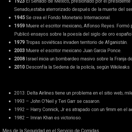
1923
El Senado de México, presionado por el presidente O
Senado,estaba aterrorizado después de la muerte del sen
1945
Se crea el Fondo Monetario Internacional.
1959
Muere el escritor mexicano, Alfonso Reyes. Formó pa
Publicó ensayos sobre la poesía del siglo de oro español.
1979
Tropas soviéticas invaden territorio de Afganistán.
2003
Muere el escritor mexicano Juan Garcia Ponce.
2008
Israel inicia un bombardeo masivo sobre la Franja 
2010
Desconfía la Sedena de la policía, según Wikileaks
2013: Delta Airlines tiene un problema en el sitio web; m
1993 – John O’Neil y Teri Garr se casaron.
1992 – Harry Connick, Jr es atrapado con un 9mm en el a
1982 – Imran Khan es victorioso.
Mes de la Seguridad en el Servicio de Comidas