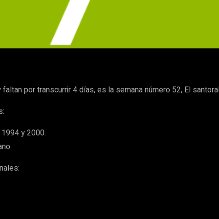
WhatsApp
altan por transcurrir 4 días, es la semana número 52, El santora
s:
e 1994 y 2000.
ano.
nales: