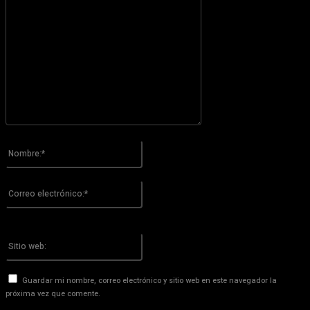
Por favor ingrese su comentario!
Nombre:*
Por favor ingrese su nombre aquí
Correo
electrónico:*
¡Has introducido una dirección de correo electrónico incorrecta!
Por favor ingrese su dirección de correo electrónico aquí
Sitio
web:
Guardar mi nombre, correo electrónico y sitio web en este navegador la
próxima vez que comente.