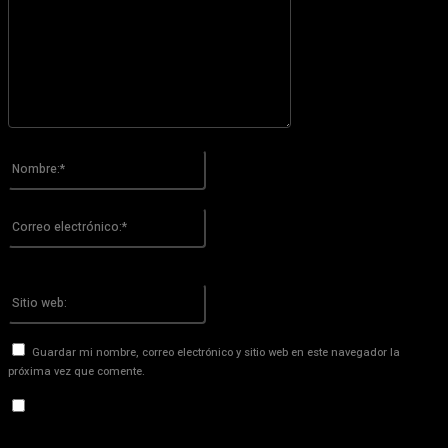
Por favor ingrese su comentario!
Nombre:*
Por favor ingrese su nombre aquí
Correo
electrónico:*
¡Has introducido una dirección de correo electrónico incorrecta!
Por favor ingrese su dirección de correo electrónico aquí
Sitio
web:
Guardar mi nombre, correo electrónico y sitio web en este navegador la
próxima vez que comente.
Recibir un correo electrónico con los siguientes comentarios a
esta entrada.