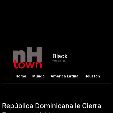
Black
version PRO
Home
Mundo
América Latina
Houston
Dep
República Dominicana le Cierra